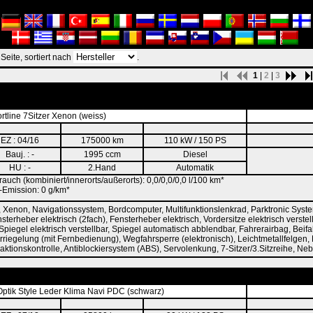
eite, sortiert nach
.
1
|
2
|
3
tline 7Sitzer Xenon (weiss)
EZ : 04/16
175000 km
110 kW / 150 PS
Bauj. : -
1995 ccm
Diesel
HU : -
2.Hand
Automatik
rauch (kombiniert/innerorts/außerorts): 0,0/0,0/0,0 l/100 km*
Emission: 0 g/km*
 Xenon, Navigationssystem, Bordcomputer, Multifunktionslenkrad, Parktronic Sys
rheber elektrisch (2fach), Fensterheber elektrisch, Vordersitze elektrisch verstellb
 Spiegel elektrisch verstellbar, Spiegel automatisch abblendbar, Fahrerairbag, Beifa
erriegelung (mit Fernbedienung), Wegfahrsperre (elektronisch), Leichtmetallfelgen,
aktionskontrolle, Antiblockiersystem (ABS), Servolenkung, 7-Sitzer/3.Sitzreihe, Neb
tik Style Leder Klima Navi PDC (schwarz)