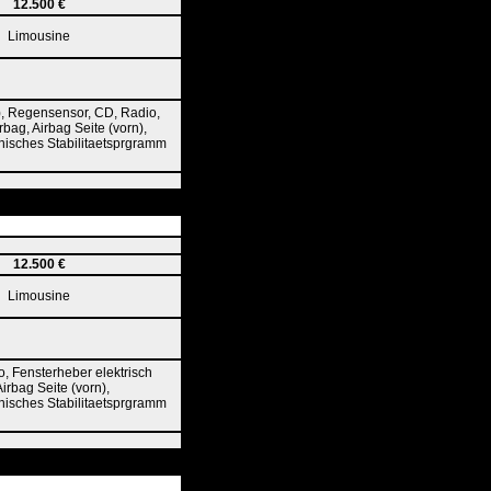
12.500 €
Limousine
), Regensensor, CD, Radio,
rbag, Airbag Seite (vorn),
onisches Stabilitaetsprgramm
12.500 €
Limousine
, Fensterheber elektrisch
Airbag Seite (vorn),
onisches Stabilitaetsprgramm