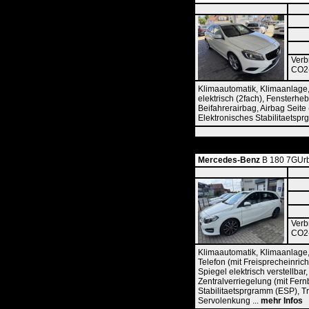
Verb
CO2-
Klimaautomatik, Klimaanlage,
elektrisch (2fach), Fensterheb
Beifahrerairbag, Airbag Seite
Elektronisches Stabilitaetspr
Mercedes-Benz
B 180 7GUrb
Verb
CO2-
Klimaautomatik, Klimaanlage,
Telefon (mit Freisprecheinric
Spiegel elektrisch verstellba
Zentralverriegelung (mit Fer
Stabilitaetsprgramm (ESP), Tr
Servolenkung ...
mehr Infos