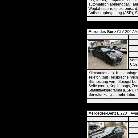
CD, Radio, Tempomat, Fensterh
automatisch abblendbar, Fahre
Wegfahrsperre (elektronisch),
Antischlupfregelung (ASR), S
Mercedes-Benz
CLA 200 AMG
Verb
CO2-
Klimaautomatik, Klimaanlage,
Telefon (mit Freisprecheinric
Sitzheizung vorn, Spiegel beh
Seite (vorn), Kopfairbags, Ze
Stabilitaetsprgramm (ESP), Tr
Servolenkung ...
mehr Infos
Mercedes-Benz
E 220 T Avan