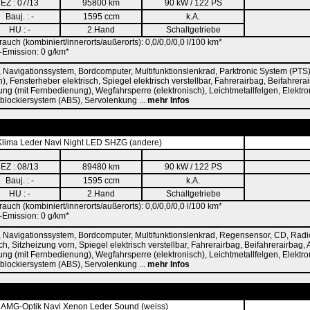
EZ : 07/13
95800 km
90 kW / 122 PS
Bauj. : -
1595 ccm
k.A.
HU : -
2.Hand
Schaltgetriebe
rauch (kombiniert/innerorts/außerorts): 0,0/0,0/0,0 l/100 km*
Emission: 0 g/km*
 Navigationssystem, Bordcomputer, Multifunktionslenkrad, Parktronic System (PTS
), Fensterheber elektrisch, Spiegel elektrisch verstellbar, Fahrerairbag, Beifahrerai
ung (mit Fernbedienung), Wegfahrsperre (elektronisch), Leichtmetallfelgen, Elektr
tiblockiersystem (ABS), Servolenkung ...
mehr Infos
Klima Leder Navi Night LED SHZG (andere)
EZ : 08/13
89480 km
90 kW / 122 PS
Bauj. : -
1595 ccm
k.A.
HU : -
2.Hand
Schaltgetriebe
rauch (kombiniert/innerorts/außerorts): 0,0/0,0/0,0 l/100 km*
Emission: 0 g/km*
 Navigationssystem, Bordcomputer, Multifunktionslenkrad, Regensensor, CD, Radio
ch, Sitzheizung vorn, Spiegel elektrisch verstellbar, Fahrerairbag, Beifahrerairbag, 
ung (mit Fernbedienung), Wegfahrsperre (elektronisch), Leichtmetallfelgen, Elektr
tiblockiersystem (ABS), Servolenkung ...
mehr Infos
 AMG-Optik Navi Xenon Leder Sound (weiss)