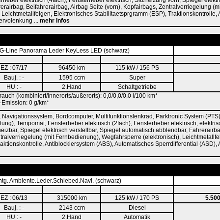
eber elektrisch (4fach), Fensterheber elektrisch, Sitzheizung vorn, Spiegel elektri
rairbag, Beifahrerairbag, Airbag Seite (vorn), Kopfairbags, Zentralverriegelung (
 Leichtmetallfelgen, Elektronisches Stabilitaetsprgramm (ESP), Traktionskontrolle,
ervolenkung ...
mehr Infos
-Line Panorama Leder KeyLess LED (schwarz)
EZ : 07/17
96450 km
115 kW / 156 PS
Bauj. : -
1595 ccm
Super
HU : -
2.Hand
Schaltgetriebe
rauch (kombiniert/innerorts/außerorts): 0,0/0,0/0,0 l/100 km*
Emission: 0 g/km*
 Navigationssystem, Bordcomputer, Multifunktionslenkrad, Parktronic System (PTS
htung), Tempomat, Fensterheber elektrisch (2fach), Fensterheber elektrisch, elektr
eizbar, Spiegel elektrisch verstellbar, Spiegel automatisch abblendbar, Fahrerairba
ntralverriegelung (mit Fernbedienung), Wegfahrsperre (elektronisch), Leichtmetallf
aktionskontrolle, Antiblockiersystem (ABS), Automatisches Sperrdifferential (ASD),
tg. Ambiente.Leder.Schiebed.Navi. (schwarz)
EZ : 06/13
315000 km
125 kW / 170 PS
5.50
Bauj. : -
2143 ccm
Diesel
HU : -
2.Hand
Automatik