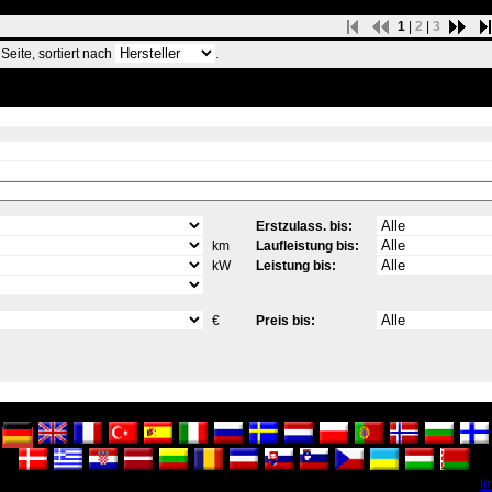
1
|
2
|
3
eite, sortiert nach
.
Erstzulass. bis:
km
Laufleistung bis:
kW
Leistung bis:
€
Preis bis:
I