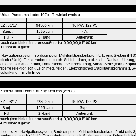
Urban Panorama Leder 19Zoll Totwinkel (weiss)
EZ : 01/17
94500 km
90 kW / 122 PS
Bauj. : -
1595 ccm
k.A.
HU : -
2.Hand
Automatik
rauch (kombiniert/innerorts/außerorts): 0,0/0,0/0,0 l/100 km*
Emission: 0 g/km*
 Navigationssystem, Bordcomputer, Multifunktionslenkrad, Parktronic System (PTS
risch (2fach), Fensterheber elektrisch, Schiebedach, elektrische Dachausführung, 
el automatisch abblendbar, Fahrerairbag, Beifahrerairbag, Airbag Seite (vorn), Kopfa
perre (elektronisch), Leichtmetallfelgen, Elektronisches Stabilitaetsprgramm (ESP)
rvolenkung ...
mehr Infos
Kamera Navi Leder CarPlay KeyLess (weiss)
EZ : 08/17
72850 km
90 kW / 122 PS
Bauj. : -
1595 ccm
Super
HU : -
2.Hand
Automatik
rauch (kombiniert/innerorts/außerorts): 0,0/0,0/0,0 l/100 km*
Emission: 0 g/km*
 Ledersitze, Navigationssystem, Bordcomputer, Multifunktionslenkrad, Parktronic 