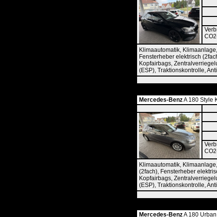
Verb
CO2-
Klimaautomatik, Klimaanlage,
Fensterheber elektrisch (2fach
Kopfairbags, Zentralverriegel
(ESP), Traktionskontrolle, An
Mercedes-Benz
A 180 Style 
Verb
CO2-
Klimaautomatik, Klimaanlage,
(2fach), Fensterheber elektris
Kopfairbags, Zentralverriegel
(ESP), Traktionskontrolle, An
Mercedes-Benz
A 180 Urban