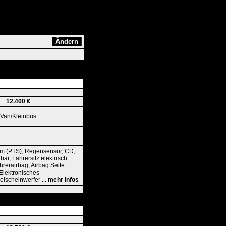
12.400 €
Van/Kleinbus
tem (PTS), Regensensor, CD,
ar, Fahrersitz elektrisch
hrerairbag, Airbag Seite
 Elektronisches
elscheinwerfer ...
mehr Infos