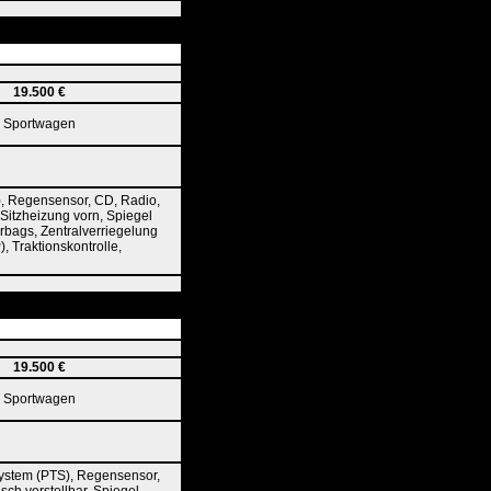
19.500 €
Sportwagen
), Regensensor, CD, Radio,
Sitzheizung vorn, Spiegel
irbags, Zentralverriegelung
, Traktionskontrolle,
19.500 €
Sportwagen
System (PTS), Regensensor,