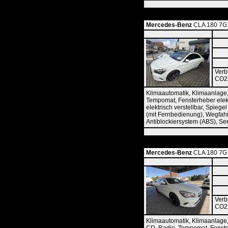
Mercedes-Benz
CLA 180 7G 
Verb
CO2-
Klimaautomatik, Klimaanlage,
Tempomat, Fensterheber elekt
elektrisch verstellbar, Spieg
(mit Fernbedienung), Wegfahrs
Antiblockiersystem (ABS), Se
Mercedes-Benz
CLA 180 7G 
Verb
CO2-
Klimaautomatik, Klimaanlage,