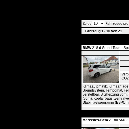
Zeige
Fahrzeuge pro S
Fahrzeug 1 - 10 von 21
BMW
218 d Grand Tourer Spor
Verb
CO2-
Klimaautomatik, Klimaanlage,
Soundsystem, Tempomat, Fenste
verstellbar, Sitzheizung vorn,
(vorn), Kopfairbags, Zentralv
Stabilitaetsprgramm (ESP), Tr
Mercedes-Benz
A 180 AMG-Op