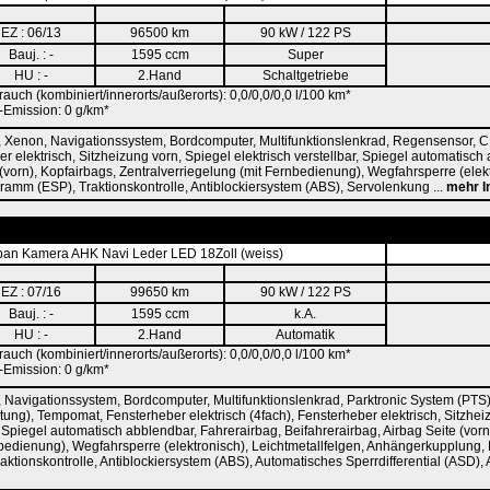
EZ : 06/13
96500 km
90 kW / 122 PS
Bauj. : -
1595 ccm
Super
HU : -
2.Hand
Schaltgetriebe
rauch (kombiniert/innerorts/außerorts): 0,0/0,0/0,0 l/100 km*
Emission: 0 g/km*
 Xenon, Navigationssystem, Bordcomputer, Multifunktionslenkrad, Regensensor, C
er elektrisch, Sitzheizung vorn, Spiegel elektrisch verstellbar, Spiegel automatisc
 (vorn), Kopfairbags, Zentralverriegelung (mit Fernbedienung), Wegfahrsperre (elekt
gramm (ESP), Traktionskontrolle, Antiblockiersystem (ABS), Servolenkung ...
mehr I
an Kamera AHK Navi Leder LED 18Zoll (weiss)
EZ : 07/16
99650 km
90 kW / 122 PS
Bauj. : -
1595 ccm
k.A.
HU : -
2.Hand
Automatik
rauch (kombiniert/innerorts/außerorts): 0,0/0,0/0,0 l/100 km*
Emission: 0 g/km*
 Navigationssystem, Bordcomputer, Multifunktionslenkrad, Parktronic System (PTS
htung), Tempomat, Fensterheber elektrisch (4fach), Fensterheber elektrisch, Sitzhei
r, Spiegel automatisch abblendbar, Fahrerairbag, Beifahrerairbag, Airbag Seite (vorn
nbedienung), Wegfahrsperre (elektronisch), Leichtmetallfelgen, Anhängerkupplung, 
aktionskontrolle, Antiblockiersystem (ABS), Automatisches Sperrdifferential (ASD),