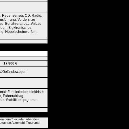
), Regensensor, CD, Radio,
ausführung, Vordersitze
bag, Beifahrerairbag, Airbag
elgen, Elektronisches
ng, Nebelscheinwerfer ...
17.800 €
V/Geländewagen
at, Fensterheber elektrisch
r, Fahrerairbag,
ches Stabilitaetsprgramm
nen dem "Leitfaden über den
eutschen Automobil Treuhand