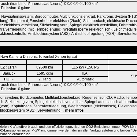
rauch (kombiniert/innerorts/außerorts): 0,0/0,0/0,0 l/100 km*
Emission: 0 g/km*
 Navigationssystem, Bordcomputer, Multifunktionslenkrad, Parktronic System (PTS
htung), Tempomat, Fensterheber elektrisch (2fach), Schiebedach, elektrische Dach
itz elektrisch verstellbar, Sitzheizung vorn, Spiegel elektrisch verstellbar, Fahrerair
ntralverriegelung (mit Fernbedienung), Wegfahrsperre (elektronisch), Leichtmetallf
aktionskontrolle, Antiblockiersystem (ABS), Antischlupfregelung (ASR), Servolenku
avi Kamera Distronic Totwinkel Xenon (grau)
EZ : 11/14
89500 km
115 kW / 156 PS
Bauj. : -
1595 ccm
k.A.
SU
HU : -
2.Hand
Automatik
rauch (kombiniert/innerorts/außerorts): 0,0/0,0/0,0 l/100 km*
Emission: 0 g/km*
onssystem, Bordcomputer, Multifunktionslenkrad, Regensensor, CD, Radio, Tempom
sch, Sitzheizung vorn, Spiegel elektrisch verstellbar, Spiegel automatisch abblendba
 (vorn), Kopfairbags, Zentralverriegelung, Wegfahrsperre (elektronisch), Elektronis
tiblockiersystem (ABS), Servolenkung ...
mehr Infos
iziellen Kraftstoffverbrauch und den offiziellen spezifischen CO2-Emissionen neuer PKW kön
CO2-Emissionen neuer PKW" entnommen werden, der an allen Verkaufsstellen und bei der "D
at.de erhältlich ist.