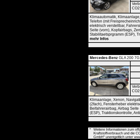
Verb
CO2-
Klimaautomatik, Klimaanlage,
Telefon (mit Freisprecheinric
elektrisch verstellbar, Fahrers
Seite (vorn), Kopfairbags, Ze
Stabilitaetsprgramm (ESP), Tr
mehr Infos
Mercedes-Benz
GLA 200 7G N
Verb
CO2-
Klimaanlage, Xenon, Navigati
(2fach), Fensterheber elektri
Beifahrerairbag, Airbag Seite
(ESP), Traktionskontrolle, An
*
Weitere Informationen zum off
Kraftstoffverbrauch und die 
GmbH" unentgeltlich unter www.d