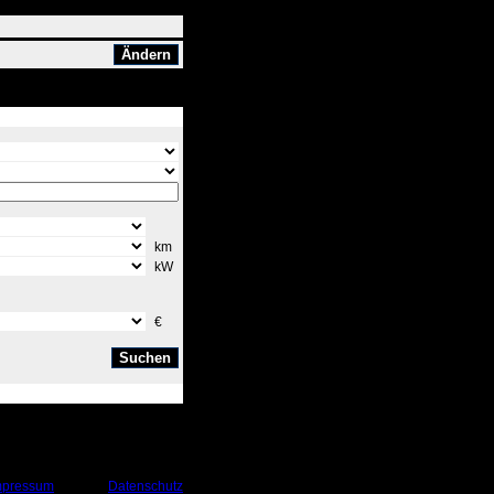
km
kW
€
mpressum
Datenschutz