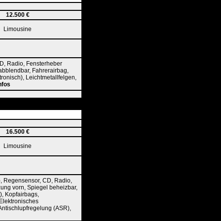
12.500 €
Limousine
D, Radio, Fensterheber
h abblendbar, Fahrerairbag,
ronisch), Leichtmetallfelgen,
nfos
16.500 €
Limousine
), Regensensor, CD, Radio,
zung vorn, Spiegel beheizbar,
), Kopfairbags,
Elektronisches
 Antischlupfregelung (ASR),