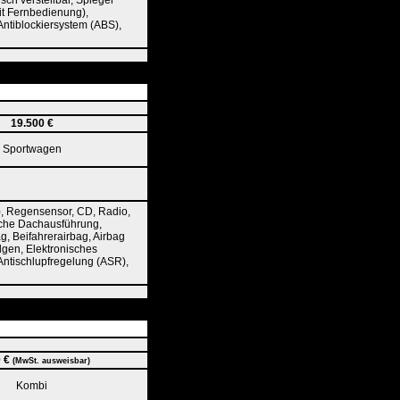
sch verstellbar, Spiegel
mit Fernbedienung),
 Antiblockiersystem (ABS),
19.500 €
Sportwagen
), Regensensor, CD, Radio,
ische Dachausführung,
g, Beifahrerairbag, Airbag
elgen, Elektronisches
 Antischlupfregelung (ASR),
0 €
(MwSt. ausweisbar)
Kombi