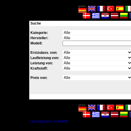
Suche
Kategorie:
Hersteller:
Modell:
Erstzulass. von:
Laufleistung von:
Leistung von:
Kraftstoff:
Preis von:
CarCopy.com - CarHPM