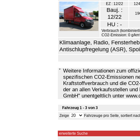
EZ : 12/22
124
Bauj. :
19
12/22
HU : -
Verbrauch (kombiniert/i
CO2-Emission: 0 g/km
Klimaanlage, Radio, Fensterhebe
Antischlupfregelung (ASR), Spoil
*
Weitere Informationen zum offizie
spezifischen CO2-Emissionen n
Kraftstoffverbrauch und die C
der an allen Verkaufsstellen und
GmbH" unentgeltlich unter www.da
Fahrzeug 1 - 3 von 3
Zeige
Fahrzeuge pro Seite, sortiert na
erweiterte Suche