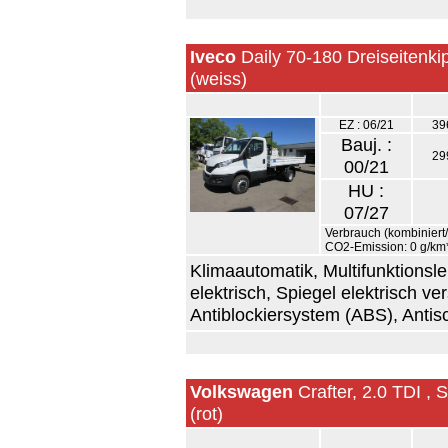
Iveco
Daily 70-180 Dreiseitenki
(weiss)
EZ : 06/21
39
Bauj. :
29
00/21
HU :
07/27
Verbrauch (kombiniert/i
CO2-Emission: 0 g/km
Klimaautomatik, Multifunktions
elektrisch, Spiegel elektrisch v
Antiblockiersystem (ABS), Antis
Volkswagen
Crafter, 2.0 TDI ,
(rot)