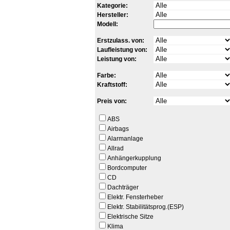
Kategorie:
Hersteller:
Modell:
Erstzulass. von:
Laufleistung von:
Leistung von:
Farbe:
Kraftstoff:
Preis von:
ABS
Airbags
Alarmanlage
Allrad
Anhängerkupplung
Bordcomputer
CD
Dachträger
Elektr. Fensterheber
Elektr. Stabilitätsprog.(ESP)
Elektrische Sitze
Klima