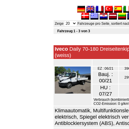
Zeige
Fahrzeuge pro Seite, sortiert na
Fahrzeug 1 - 3 von 3
Iveco
Daily 70-180 Dreiseitenki
(weiss)
EZ : 06/21
39
Bauj. :
29
00/21
HU :
07/27
Verbrauch (kombiniert/i
CO2-Emission: 0 g/km
Klimaautomatik, Multifunktions
elektrisch, Spiegel elektrisch v
Antiblockiersystem (ABS), Antis