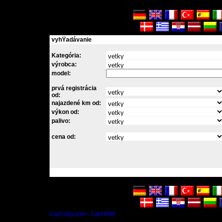
vyhŸadávanie
Kategória:
výrobca:
model:
prvá registrácia
od:
najazdené km od:
výkon od:
palivo:
cena od:
CarCopy.com - CarHPM