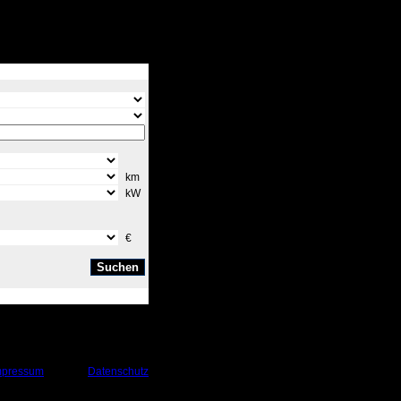
km
kW
€
mpressum
Datenschutz