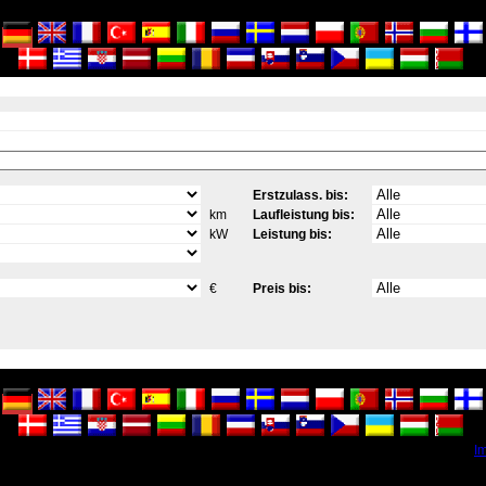
Erstzulass. bis:
km
Laufleistung bis:
kW
Leistung bis:
€
Preis bis:
I