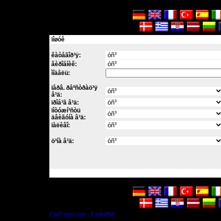
ïîøóê
êàòåãîð³ÿ:
âèðîáíèê:
ìîäåëü:
ïåðâ. ðåºñòðàö³ÿ
â³ä:
ïðîá³ã â³ä:
ïîòóæí³ñòü
äâèãóíà â³ä:
ïàëèâî:
ö³íà â³ä:
CarCopy.com - CarHPM