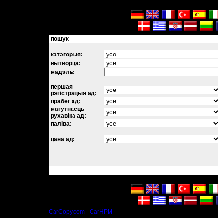
пошук
катэгорыя:
вытворца:
мадэль:
першая
рэгістрацыя ад:
прабег ад:
магутнасць
рухавіка ад:
паліва:
цана ад:
CarCopy.com - CarHPM