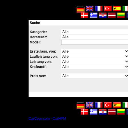
Suche
Kategorie:
Hersteller:
Modell:
Erstzulass. von:
Laufleistung von:
Leistung von:
Kraftstoff:
Preis von:
CarCopy.com - CarHPM