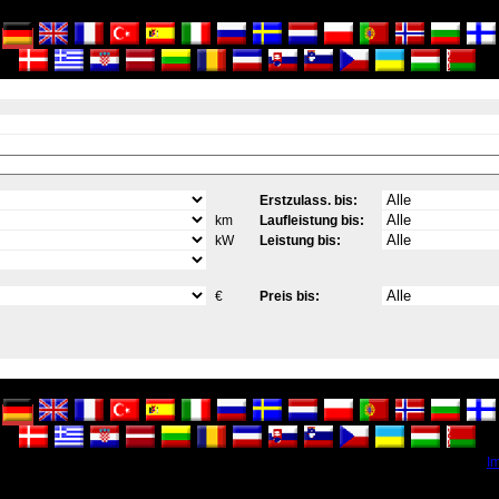
Erstzulass. bis:
km
Laufleistung bis:
kW
Leistung bis:
€
Preis bis:
I