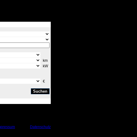
km
kW
€
mpressum
Datenschutz