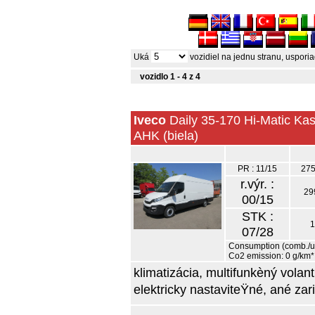
Uká
vozidiel na jednu stranu, uspor
vozidlo 1 - 4 z 4
Iveco
Daily 35-170 Hi-Matic Ka
AHK (biela)
PR : 11/15
275
r.výr. :
29
00/15
STK :
1
07/28
Consumption (comb./urb
Co2 emission: 0 g/km*
klimatizácia, multifunkèný volant
elektricky nastaviteŸné, ané zar