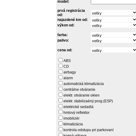
model:
prvá registrácia
od:
najazdené km od:
výkon od:
farba:
palivo:
cena od:
ABS
CD
airbagy
alarm
automatická klimatizácia
centrálne otváranie
elektr. otváranie okien
elektr. stabilizaèný prog.(ESP)
elektrické sedadlá
hmlový reflektor
imobilizér
klimatizácia
kontrola odstupu pri parkovaní
koená výbava