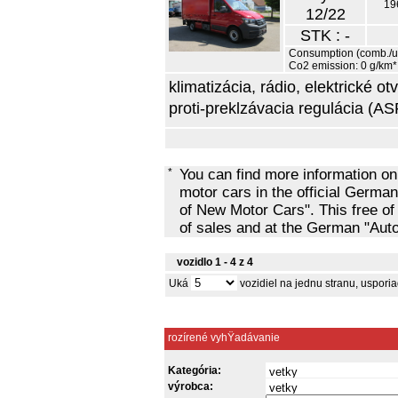
19
12/22
STK : -
Consumption (comb./urb
Co2 emission: 0 g/km*
klimatizácia, rádio, elektrické o
proti-preklzávacia regulácia (ASR
*
You can find more information o
motor cars in the official Ger
of New Motor Cars". This free of
of sales and at the German "Au
vozidlo 1 - 4 z 4
Uká
vozidiel na jednu stranu, uspor
rozírené vyhŸadávanie
Kategória:
výrobca: