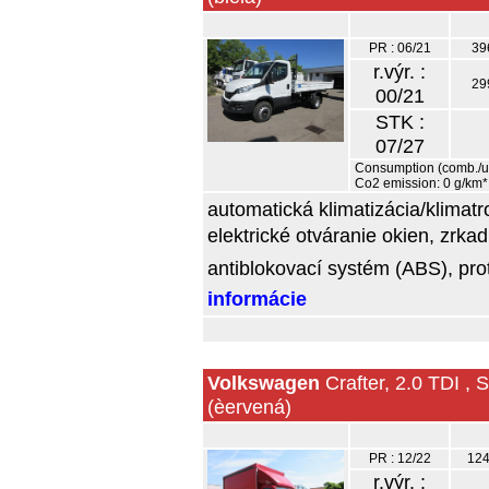
PR : 06/21
39
r.výr. :
29
00/21
STK :
07/27
Consumption (comb./urb
Co2 emission: 0 g/km*
automatická klimatizácia/klimatr
elektrické otváranie okien, zrkad
antiblokovací systém (ABS), prot
informácie
Volkswagen
Crafter, 2.0 TDI ,
(èervená)
PR : 12/22
124
r.výr. :