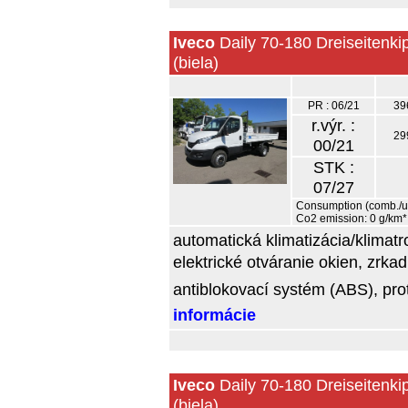
Iveco
Daily 70-180 Dreiseitenki
(biela)
PR : 06/21
39
r.výr. :
29
00/21
STK :
07/27
Consumption (comb./urb
Co2 emission: 0 g/km*
automatická klimatizácia/klimatr
elektrické otváranie okien, zrkad
antiblokovací systém (ABS), prot
informácie
Iveco
Daily 70-180 Dreiseitenki
(biela)