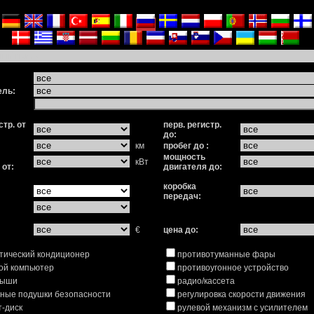
ый поиск
:
ель:
стр. от
перв. регистр.
до:
км
пробег до :
мощность
кВт
 от:
двигателя до:
коробка
передач:
€
цена до:
тический кондиционер
противотуманные фары
ой компьютер
противоугонное устройство
рыши
радио/кассета
ные подушки безопасности
регулировка скорости движения
т-диск
рулевой механизм с усилителем