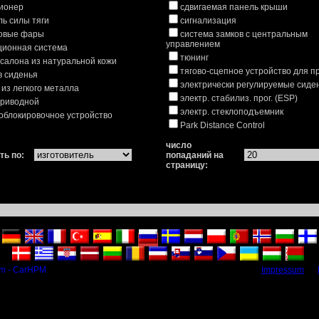
ионер
сдвигаемая панель крыши
ль силы тяги
сигнализация
овые фары
система замков с центральным
управлением
ционная система
тюнинг
 салона из натуральной кожи
тягово-сцепное устройство для п
в сиденья
электрически регулируемые сиде
 из легкого металла
электр. стабилиз. прог. (ESP)
риводной
электр. стеклоподъемник
облокировочное устройство
Park Distance Control
число
ть по:
попаданий на
страницу:
m - CarHPM
Impressum