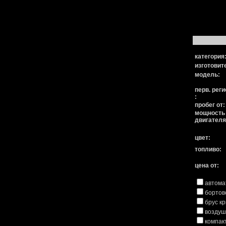
расширенн
категория
изготовит
модель:
перв. реги
:
пробег от:
мощность
двигателя
цвет:
топливо:
цена от:
автома
бортов
брус к
воздуш
компак