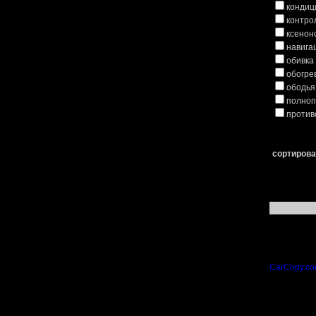
кондиц
контро
ксенон
навига
обивка
обогре
ободья
полноп
против
сортирова
CarCopy.co