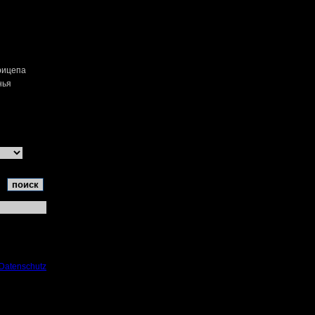
рицепа
нья
Datenschutz