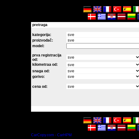
pretraga
kategorija:
proizvođač:
model:
prva registracija
od:
kilometraa od:
snaga od:
gorivo:
cena od:
CarCopy.com - CarHPM