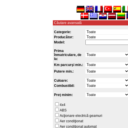
Căutare avansată
Categorie:
Producător:
Model:
Prima
înmatriculare, de
la:
Km parcurşi min.:
Putere min.:
Culoare:
Combustibil:
Preţ minim:
4x4
ABS
Acţionare electrică geamuri
Aer condiţionat
Aer condiţionat automat