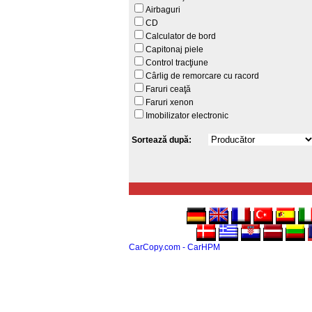
Airbaguri
CD
Calculator de bord
Capitonaj piele
Control tracţiune
Cârlig de remorcare cu racord
Faruri ceaţă
Faruri xenon
Imobilizator electronic
Sortează după:
CarCopy.com - CarHPM