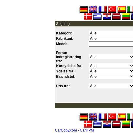
Søgning
Kategori:
Fabrikant:
Model:
Første
indregistrering
fra:
Køreydelse fra:
Ydelse fra:
Brændstof:
Pris fra:
CarCopy.com - CarHPM