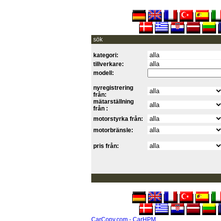
sök
kategori:
tillverkare:
modell:
nyregistrering
från:
mätarställning
från :
motorstyrka från:
motorbränsle:
pris från:
CarCopy.com - CarHPM