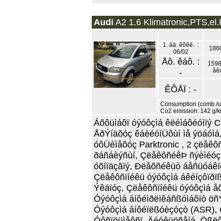
Audi
A2 1.6 Klimatronic,PTS,el.
1. áä. êõêë. :
186
06/02
Åô. êáô. :
1598
-
åê
ÊÔÅÏ : -
Consumption (comb./urb
Co2 emission: 142 g/
Áõôüìáôï óýóôçìá êëéìáôéóìïý C
ÅðÝíäõóç êáèéóìÜôùí ìå ýöáóìá
óôÜèìåõóç Parktronic , 2 çëå
ðáñáèýñùí, ÇëåêôñéêÞ ñýèìéóç
óõíïäçãïý, Ðëåõñéêüò áåñüóáêï
Çëåêôñïíéêü óýóôçìá áêéíçôïð
Ýêäïóç, Çëåêôñïíéêü óýóôçìá 
Óýóôçìá áíôéìðëïêáñßóìáôïò öñÝ
Óýóôçìá áíôéïëßóèçóçò (ASR),
Óôñïöüìåôñï, Äéóêüöñåíá, Ößëô