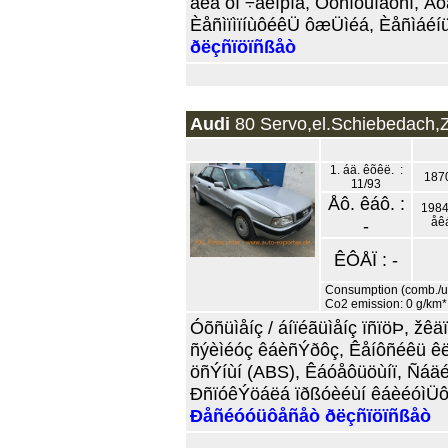
ãéá ôï ÷åéìþíá, Óôñïöüìåôñï, Å
ÈåñìïìïíùôéêÜ ôæÜìéá, Èåñìáéíü
ðëçñïöïñßåò
Audi
80 Servo,el.Schiebedach,Z
1. áä. êõêë. :
187
11/93
Åô. êáô. :
1984
-
åê
ÊÔÅÏ : -
Consumption (comb./urb
Co2 emission: 0 g/km*
Óõñüìåíç / áíïéãüìåíç ïñïöÞ, ž
ñýèìéóç êáèñÝðôç, Êåíôñéêü êë
öñÝíùí (ABS), Êáóåôüöùíï, Ñáäé
ÐñïóêÝöáëá ïðßóèéùí êáèéóìÜôù
Ðåñéóóüôåñåò ðëçñïöïñßåò