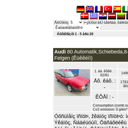
ÅìöÜíéóç
ï÷çìÜôùí áíÜ óåëßäá, ôáîéíüì
.
Áõôïêßíçôï 1 - 5 áðü 20
Audi
80 Automatik,Schiebeda,8-
Felgen (Êüêêéíï)
1. áä. êõêë. :
149
02/91
Åô. êáô. :
1781
-
åê
ÊÔÅÏ : -
Consumption (comb./urb
Co2 emission: 0 g/km*
Óõñüìåíç ïñïöÞ, žêäïóç ïñïöÞò:
Ýêäïóç, Ñáäéüöùíï, Õäñáõëéêü