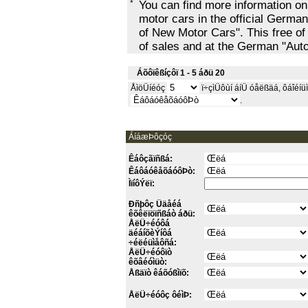
*
You can find more information o
motor cars in the official Ger
of New Motor Cars". This free of
of sales and at the German "Au
Áõôïêßíçôï 1 - 5 áðü 20
ÅìöÜíéóç
ï÷çìÜôùí áíÜ óåëßäá, ôáîéíüì
.
ÁíáæÞôçóç
Êáôçãïñßá:
ÊáôáóêåõáóôÞò:
ÌïíôÝëï:
Ðñþôç Üäåéá
êõêëïöïñßáò áðü:
ÅëÜ÷éóôá
äéáíõèÝíôá
÷éëéüìåôñá:
ÅëÜ÷éóôïò
êõâéóìüò:
Åßäïò êáõóßìïõ:
ÅëÜ÷éóôç ôéìÞ: