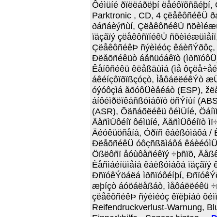
Ôéìüíé ðïëëáðëþí ëåéôïõñãéþí,
Parktronic , CD, 4 çëåêôñéêÜ
ðáñáèýñùí, ÇëåêôñéêÜ ñõèìéæü
ïäçãïý çëåêôñïíéêÜ ñõèìéæüìåíï
ÇëåêôñéêÞ ñýèìéóç êáèñÝðôç, Á
Ðëåõñéêüò áåñüóáêïò (ìðñïóôÜ
Êåíôñéêü êëåßäùìá (ìå ôçëå÷åé
áêéíçôïðïßçóçò, ÌåôáëëéêÝò æ
óýóôçìá åõóôÜèåéáò (ESP), žë
áíôéìðëïêáñßóìáôïò öñÝíùí (AB
(ASR), Õäñáõëéêü ôéìÜíé, Öáíï
ÄåñìÜôéíï ôéìüíé, ÄåñìÜôéíïò ì
Äéóêüöñåíá, Óðïñ êáèßóìáôá / 
ÐëåõñéêÜ óôçñßãìáôá êáèéóìÜôù
Ößëôñï åóùôåñéêïý ÷þñïõ, Äåß
Èåñìáéíüìåíá êáèßóìáôá ïäçãïý ê
ÐñïóêÝöáëá ìðñïóôéíþí, ÐñïóêÝ
æþíçò áóöáëåßáò, ìåôáëëéêü ÷ñ
çëåêôñéêÞ ñýèìéóç êïëþíáò ôéìïí
Reifendruckverlust-Warnung, Blu