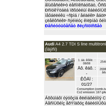
åîùôåñéêÞò èåñìïêñáóßáò, Ôñßô
ÐñïóêÝöáëá ïðßóèéùí êáèéóìÜô
ìåôáëëéêü ÷ñþìá / åéäéêÞ âáöÞ,
çëåêôñéêÞ ñýèìéóç êïëþíáò ôéìïíé
Ðåñéóóüôåñåò ðëçñïöïñßåò
Audi
A4 2.7 TDI S line multitron
(Ìáýñï)
1. áä. êõêë. :
254
08/08
Åô. êáô. :
2698
-
åê
ÊÔÅÏ :
01/27
Consumption (comb./urb
Co2 emission: 167 g/
Áõôüìáôï óýóôçìá êëéìáôéóìïý C
ÄåñìÜôéíç åðÝíäõóç êáèéóìÜôùí