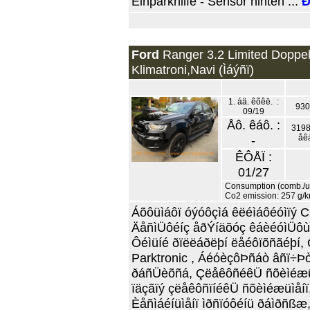
Einparkhilfe - Sensor hinten ...
Ð
Ford
Ranger 3.2 Limited Doppe
Klimatroni,Navi (Ìáýñï)
1. áä. êõêë. :
930
09/19
Åô. êáô. :
3198
-
åê
ÊÔÅÏ :
01/27
Consumption (comb./ur
Co2 emission: 257 g/
Áõôüìáôï óýóôçìá êëéìáôéóìïý C
ÄåñìÜôéíç åðÝíäõóç êáèéóìÜôùí
Ôéìüíé ðïëëáðëþí ëåéôïõñãéþí,
Parktronic , ÁéóèçôÞñáò âñï÷Þ
ðáñÜèõñá, ÇëåêôñéêÜ ñõèìéæüì
ïäçãïý çëåêôñïíéêÜ ñõèìéæüìåíï
Èåñìáéíüìåíï ìðñïóôéíü ðáìðñß