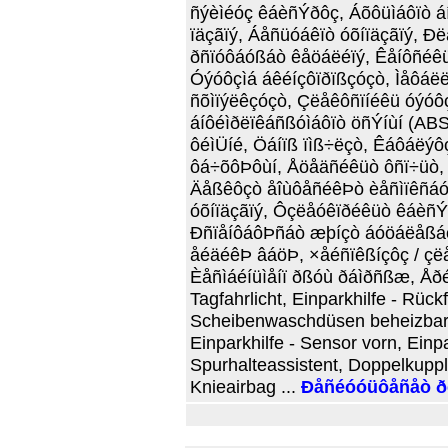
ñýèìéóç êáèñÝðôç, Áõôüìáôïò 
ïäçãïý, Áåñüóáêïò óõíïäçãïý, Ð
ðñïóôáóßáò êåöáëéïý, Êåíôñéêü
Óýóôçìá áêéíçôïðïßçóçò, Ìåôá
ñõìïýëêçóçò, Çëåêôñïíéêü óýóô
áíôéìðëïêáñßóìáôïò öñÝíùí (AB
ôéìÜíé, Öáíïß ïìß÷ëçò, Êáôáëýôç
ôá÷õôÞôùí, Åöåäñéêüò ôñï÷üò,
Äåßêôçò åîùôåñéêÞò èåñìïêñáóß
óõíïäçãïý, Ôçëåóêïðéêüò êáèñÝ
ÐñïåíôáôÞñáò æþíçò áóöáëåßáò
åéäéêÞ âáöÞ, ×åéñïêßíçôç / çëå
Èåñìáéíüìåíï ðßóù ðáìðñßæ, Åðé
Tagfahrlicht, Einparkhilfe - Rüc
Scheibenwaschdüsen beheizbar, 
Einparkhilfe - Sensor vorn, Einpa
Spurhalteassistent, Doppelkuppl
Knieairbag ...
Ðåñéóóüôåñåò ð