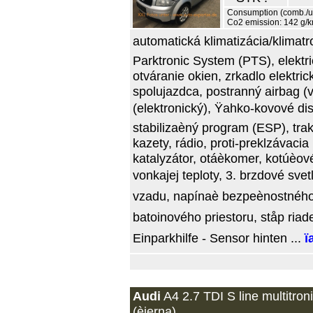
Consumption (comb./urb
Co2 emission: 142 g/
automatická klimatizácia/klimatro
Parktronic System (PTS), elektri
otváranie okien, zrkadlo elektri
spolujazdca, postranný airbag (v
(elektronický), Ÿahko-kovové dis
stabilizaèný program (ESP), tra
kazety, rádio, proti-preklzávacia
katalyzátor, otáèkomer, kotúèové 
vonkajej teploty, 3. brzdové sve
vzadu, napínaè bezpeènostného p
batoinového priestoru, ståp ria
Einparkhilfe - Sensor hinten ...
ï
Audi
A4 2.7 TDI S line multitron
(èierna)