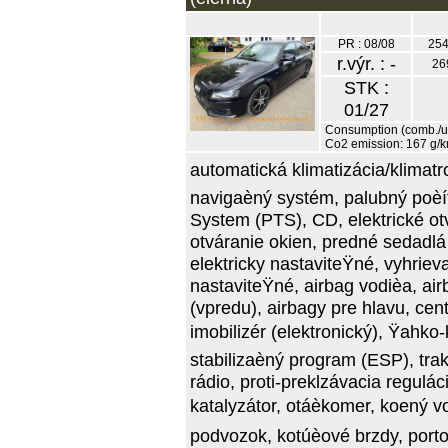
PR : 08/08
254
r.výr. : -
26
STK :
01/27
Consumption (comb./urb
Co2 emission: 167 g/
automatická klimatizácia/klimatro
navigaèný systém, palubný poèít
System (PTS), CD, elektrické ot
otváranie okien, predné sedadlá
elektricky nastaviteŸné, vyhriev
nastaviteŸné, airbag vodièa, ai
(vpredu), airbagy pre hlavu, ce
imobilizér (elektronický), Ÿahko
stabilizaèný program (ESP), tra
rádio, proti-preklzávacia regulác
katalyzátor, otáèkomer, koený vo
podvozok, kotúèové brzdy, por