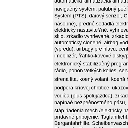
automatická klimatizácia/klimatro
navigaèný systém, palubný poèít
System (PTS), daïový senzor, C
násobné), predné sedadlá elektr
elektricky nastaviteŸné, vyhrie
sklo, zrkadlo vyhrievané, zrkadl
automaticky clonené, airbag vod
(vpredu), airbagy pre hlavu, ce
imobilizér, Ÿahko-kovové disky/p
elektronický stabilizaèný progr
rádio, pohon vetkých kolies, ser
strená lita, koený volant, koe
podpera kríovej chrbtice, ukazov
vodièa (plus spolujazdca), zrkad
napínaè bezpeènostného pásu, sv
ståp riadenia mech./elektricky n
prídavné pripojenie, Tagfahrlich
Berganfahrhilfe, Scheibenwasch