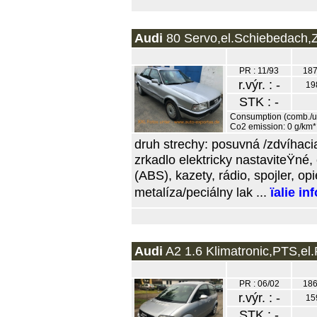
Audi
80 Servo,el.Schiebedach,ZV
PR : 11/93
187
r.výr. : -
19
STK : -
Consumption (comb./urb
Co2 emission: 0 g/km*
druh strechy: posuvná /zdvíhacia
zrkadlo elektricky nastaviteŸné,
(ABS), kazety, rádio, spojler, o
metalíza/peciálny lak ...
ïalie i
Audi
A2 1.6 Klimatronic,PTS,el.F
PR : 06/02
186
r.výr. : -
15
STK : -