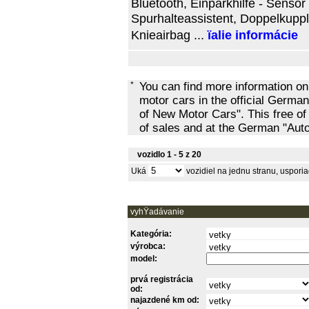
Bluetooth, Einparkhilfe - Sensor 
Spurhalteassistent, Doppelkuppl
Knieairbag ...
ïalie informácie
*
You can find more information o
motor cars in the official Ger
of New Motor Cars". This free of
of sales and at the German "Au
vozidlo 1 - 5 z 20
Uká
vozidiel na jednu stranu, uspor
vyhŸadávanie
Kategória:
výrobca:
model:
prvá registrácia
od:
najazdené km od: