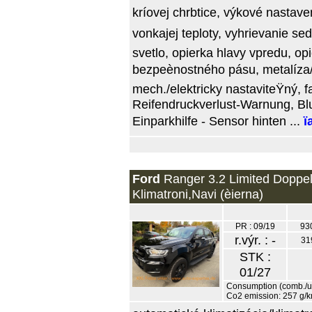
kríovej chrbtice, výkové nastave
vonkajej teploty, vyhrievanie se
svetlo, opierka hlavy vpredu, op
bezpeènostného pásu, metalíza/p
mech./elektricky nastaviteŸný, far
Reifendruckverlust-Warnung, Blu
Einparkhilfe - Sensor hinten ...
ï
Ford
Ranger 3.2 Limited Doppe
Klimatroni,Navi (èierna)
PR : 09/19
93
r.výr. : -
31
STK :
01/27
Consumption (comb./ur
Co2 emission: 257 g/