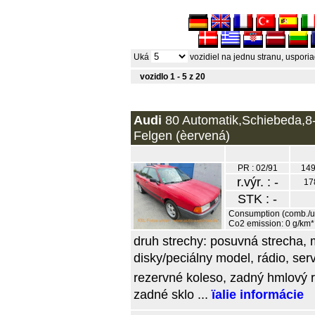
Uká
vozidiel na jednu stranu, uspor
vozidlo 1 - 5 z 20
Audi
80 Automatik,Schiebeda,8-
Felgen (èervená)
PR : 02/91
149
r.výr. : -
17
STK : -
Consumption (comb./urb
Co2 emission: 0 g/km*
druh strechy: posuvná strecha,
disky/peciálny model, rádio, se
rezervné koleso, zadný hmlový re
zadné sklo ...
ïalie informácie