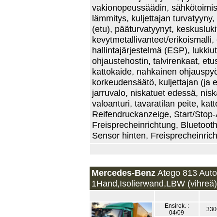
vakionopeussäädin, sähkötoimiset
lämmitys, kuljettajan turvatyyny
(etu), pääturvatyynyt, keskusluk
kevytmetallivanteet/erikoismalli
hallintajärjestelmä (ESP), lukki
ohjaustehostin, talvirenkaat, etus
kattokaide, nahkainen ohjauspyör
korkeudensäätö, kuljettajan (ja 
jarruvalo, niskatuet edessä, nisk
valoanturi, tavaratilan peite, katt
Reifendruckanzeige, Start/Stop-
Freisprecheinrichtung, Bluetooth,
Sensor hinten, Freisprecheinrich
Mercedes-Benz
Atego 813 Auto
1Hand,Isolierwand,LBW (vihreä)
Ensirek. :
330
04/09