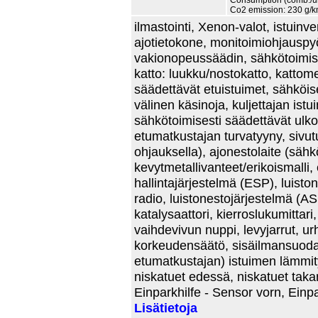
Consumption (comb./urb
Co2 emission: 230 g/k
ilmastointi, Xenon-valot, istuinve
ajotietokone, monitoimiohjauspy
vakionopeussäädin, sähkötoimiset 
katto: luukku/nostokatto, kattom
säädettävät etuistuimet, sähköises
välinen käsinoja, kuljettajan istu
sähkötoimisesti säädettävät ulkope
etumatkustajan turvatyyny, sivut
ohjauksella), ajonestolaite (sähkö
kevytmetallivanteet/erikoismalli
hallintajärjestelmä (ESP), luist
radio, luistonestojärjestelmä (A
katalysaattori, kierroslukumitta
vaihdevivun nuppi, levyjarrut, urh
korkeudensäätö, sisäilmansuodatin
etumatkustajan) istuimen lämmity
niskatuet edessä, niskatuet takana
Einparkhilfe - Sensor vorn, Einpa
Lisätietoja