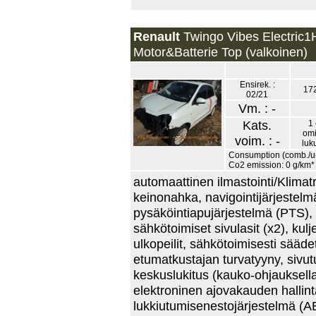
Renault
Twingo Vibes Electric1
Motor&Batterie Top (valkoinen)
Ensirek. :
17
02/21
Vm. : -
Kats.
1 
omi
voim. : -
luk
Consumption (comb./urb
Co2 emission: 0 g/km*
automaattinen ilmastointi/Klimatro
keinonahka, navigointijärjestelm
pysäköintiapujärjestelmä (PTS),
sähkötoimiset sivulasit (x2), kul
ulkopeilit, sähkötoimisesti säädet
etumatkustajan turvatyyny, sivut
keskuslukitus (kauko-ohjauksella)
elektroninen ajovakauden hallint
lukkiutumisenestojärjestelmä (AB