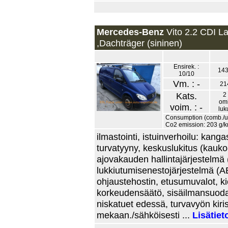
Mercedes-Benz
Vito 2.2 CDI L
,Dachträger (sininen)
Ensirek. :
143
10/10
Vm. : -
21
Kats.
2 
omi
voim. : -
lu
Consumption (comb./urb
Co2 emission: 203 g/
ilmastointi, istuinverhoilu: kanga
turvatyyny, keskuslukitus (kauko-
ajovakauden hallintajärjestelmä 
lukkiutumisenestojärjestelmä (A
ohjaustehostin, etusumuvalot, kie
korkeudensäätö, sisäilmansuodat
niskatuet edessä, turvavyön kiri
mekaan./sähköisesti ...
Lisätiet