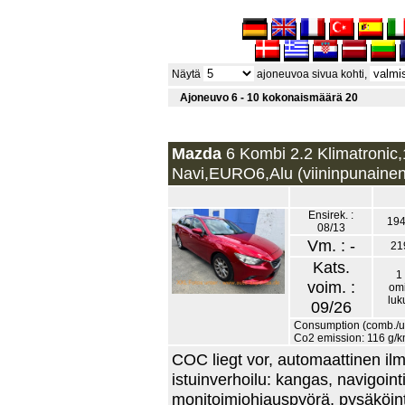
Näytä
ajoneuvoa sivua kohti,
Ajoneuvo 6 - 10 kokonaismäärä 20
Mazda
6 Kombi 2.2 Klimatronic,
Navi,EURO6,Alu (viininpunainen
Ensirek. :
194
08/13
Vm. : -
21
Kats.
1 
voim. :
omi
lu
09/26
Consumption (comb./urb
Co2 emission: 116 g/
COC liegt vor, automaattinen ilma
istuinverhoilu: kangas, navigoint
monitoimiohjauspyörä, pysäköint