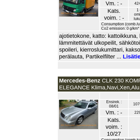
Vm. : -
42
Kats.
1 
omi
voim. : -
luk
Consumption (comb./urb
Co2 emission: 0 g/km*
ajotietokone, katto: kattoikkun
lämmitettävät ulkopeilit, sähkötoi
spoileri, kierroslukumittari, ka
perälauta, Partikelfilter ...
Lisäti
Mercedes-Benz
CLK 230 KO
ELEGANCE Klima,Navi,Xen,Alu,
Ensirek. :
107
08/01
Vm. : -
22
Kats.
voim. :
10/27