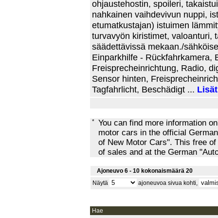
ohjaustehostin, spoileri, takaist
nahkainen vaihdevivun nuppi, ist
etumatkustajan) istuimen lämmity
turvavyön kiristimet, valoanturi, 
säädettävissä mekaan./sähköises
Einparkhilfe - Rückfahrkamera, B
Freisprecheinrichtung, Radio, dig
Sensor hinten, Freisprecheinrich
Tagfahrlicht, Beschädigt ...
Lisät
*
You can find more information o
motor cars in the official Ger
of New Motor Cars". This free of
of sales and at the German "Au
Ajoneuvo 6 - 10 kokonaismäärä 20
Näytä
ajoneuvoa sivua kohti,
Hae