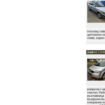
плъзгащ тава
централно за
глава, задна
Audi
A2 1.6 K
климатик с а
текстил, Park
възглавница 
въздушна въз
специална по