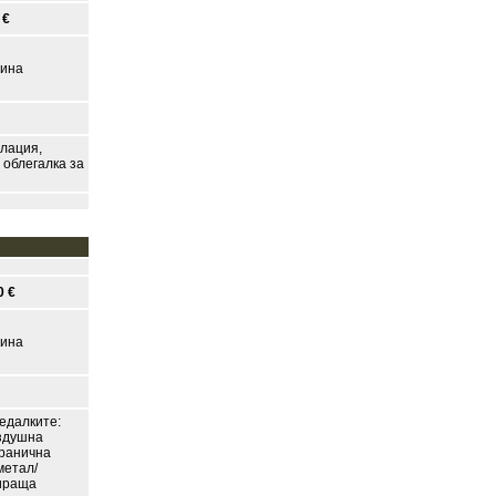
 €
зина
улация,
 облегалка за
0 €
зина
едалките:
ъздушна
транична
метал/
кираща