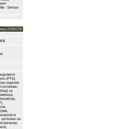
чен/
lfe - Sensor
мер12588138
0 €
ап
едалките:
tem (PTS),
ска седалка:
 отопляемо,
rbag) за
лавница,
билайзер,
),
гла,
гума,
фьорската
о затягане на
ектрически,
mera,