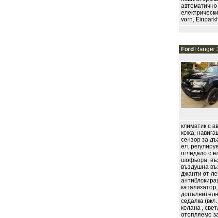
автоматично 
електрически,
vorn, Einparkh
Ford
Ranger 3
климатик с а
кожа, навига
сензор за дъ
ел. регулиру
огледало с е
шофьора, въз
въздушна въз
джанти от ле
антиблокиращ
катализатор,
допълнителна
седалка (вкл
колана , све
отопляемо зад