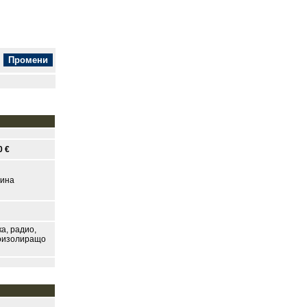
0 €
зина
а, радио,
лоизолиращо