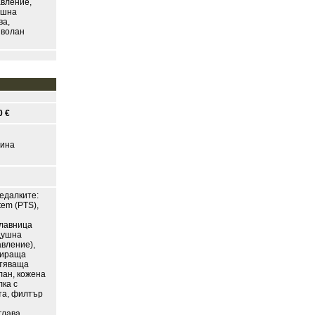
авление,
ншна
ва,
 волан
0 €
зина
едалките:
tem (PTS),
главница
здушна
авление),
зираща
ътяваща
лан, кожена
лка с
та, филтър
глава,