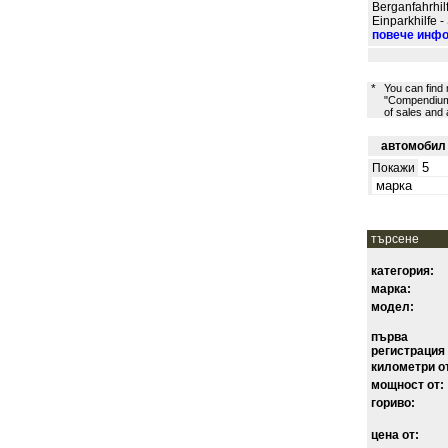
Berganfahrhil
Einparkhilfe -
повече инф
*
You can find
"Compendium 
of sales and
автомобил 1
Покажи
търсене
категория:
марка:
модел:
първа
регистрация 
километри о
мощност от:
гориво:
цена от: