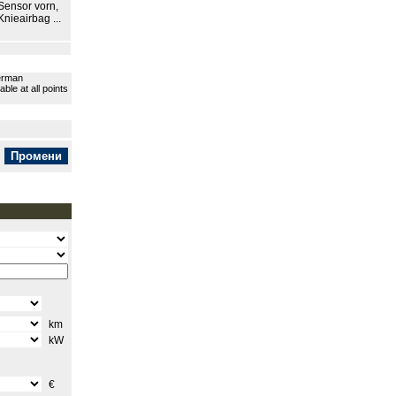
Sensor vorn,
nieairbag ...
German
le at all points
km
kW
€