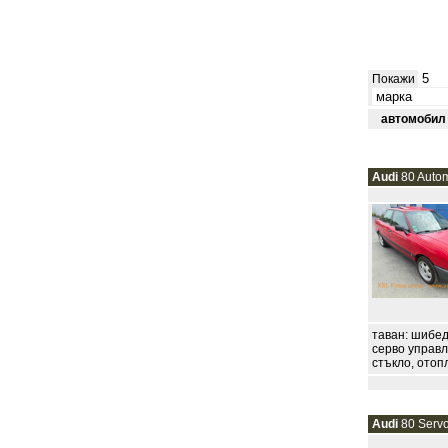
Покажи
автомобил 1
Audi
80 Autom
таван: шибед
серво управл
стъкло, отоп
Audi
80 Servo