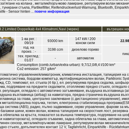
затягане на колана , металик/поръчково лакиране, реггулируем волан механи
 тунирани стъкла, Partikelfilter, Reifendruckverlust-Warnung, Bluetooth, Einparkhi
ilfe - Sensor hinten ...
повече информация
.2 Limited Doppelkab 4x4 Klimatroni,Navi (черен)
вътрешен но
1-ва рег. :
147 kW / 200
93000 km
22.98
09/19
конски сили
год. на
3198 ccm
дизелово гориво
произ. : -
пик
тех. преглед :
-
автоматик
01/27
Consumption (comb./urban/extra-urban): 9,7/12,0/8,4 l/100 km*
Co2 emission: 257 g/km*
втоматично управление/климатроник, климатична инсталация, тапицерия на с
ционна система, бордови компютър, мултифункционален волан, Parktronic Sys
жд, CD, темпомат, ел. стъкла (4 бр.), ел. регулируема предна седалка, шофьор
ема, подгряване на предните седалките, отопляемо предно стъкло, огледало
л. регулация, огледало с автоматично затъмняване, въздушна възглавница (ai
душна възглавница (airbag) за навигатора, предна странична въздушна възг
главница за глава, централно заключване (с дистанционно управление), имо
к метал/специална поръчка, теглич, електронна стабилизираща програма(ESP
а система (ABS), радио, пълно задвижване, серво управление, фарове за мъ
 багажни шини, кожен волан, кожена тапицерия на скоростния лост, резервна 
 облегалка за кръста, показател за външна температура, подгряване на шо
. и навигаторската), огледало сгъваемо, задна облегалка за глава, автоматичн
тлинен сензор, металик/поръчково лакиране, реггулируем волан механичен/ел
но стъкло, допълнителен контакт 12 V, Tagfahrlicht, Einparkhilfe - Rückfahrka