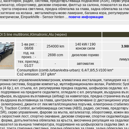
), касетофон, радио, система, предотврътяваща поднасяне (ASR), серво упр
ализатор, оборотомер, дискови спирачки, филтър за салона, показател за въ
 трета спирачна светлина, предна облегалка за глава, задна облегалка за гла
затягане на колана , металик/поръчково лакиране, багажна кора, реггулируем
ктрически, Einparkhilfe - Sensor hinten ...
повече информация
I S line multitronic,Klimatronic,Alu (черен)
1-ва рег. :
140 kW / 190
254000 km
3.98
08/08
конски сили
год. на
2698 ccm
дизелово гориво
произ. : -
лиму
тех. преглед :
-
автоматик
01/27
Consumption (comb./urban/extra-urban): 6,4/7,8/5,5 l/100 km*
Co2 emission: 167 g/km*
втоматично управление/климатроник, климатична инсталация, тапицерия на с
ционна система, бордови компютър, мултифункционален волан, Parktronic Sys
а (4 бр.), ел. стъкла, ел. регулируема предна седалка, шофьорска седалка: ел.
 подгряване на предните седалките, огледало с ел. регулация, въздушна въз
шофьора, въздушна възглавница (airbag) за навигатора, предна странична въ
 въздушна възглавница за глава, централно заключване (с дистанционно упр
(електронен), джанти от лек метал/специална поръчка, електронна стабили
), Traction Control, антиблокираща система (ABS), радио, система, предотвр
SR), серво управление, фарове за мъгла, катализатор, оборотомер, кожен во
 скоростния лост, спортно окачване, дискови спирачки, спортни седалки/седа
форма, допълнителна облегалка за кръста, височинна регулация на седалка
оказател за външна температура, подгряване на шофьорската седалка (вкл. и
та), трета спирачна светлина, предна облегалка за глава, задна облегалка за 