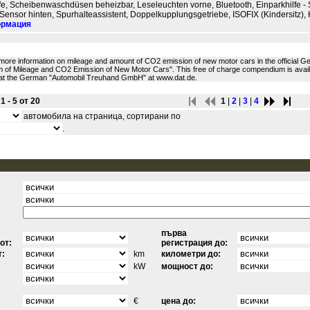
fe, Scheibenwaschdüsen beheizbar, Leseleuchten vorne, Bluetooth, Einparkhilfe - 
 Sensor hinten, Spurhalteassistent, Doppelkupplungsgetriebe, ISOFIX (Kindersitz), K
ормация
 more information on mileage and amount of CO2 emission of new motor cars in the official 
of Mileage and CO2 Emission of New Motor Cars". This free of charge compendium is availab
 at the German "Automobil Treuhand GmbH" at www.dat.de.
 - 5 от 20
1
|
2
|
3
|
4
автомобила на страница, сортирани по
.
първа
от:
регистрация до:
т:
km
километри до:
kW
мощност до:
€
цена до: