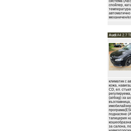
система (ABS
спойлер, кат
температура,
автоматично 
механичен/еле
Audi
A4 2.7 TD
климатик с а
кожа, навига
CD, ел. стъкл
регулируема,
(airbag) за 
възглавница,
имобилайзер 
програма(ESP
поднасяне (A
тапицерия на
кошеобразна 
за салона, п
навигаторска