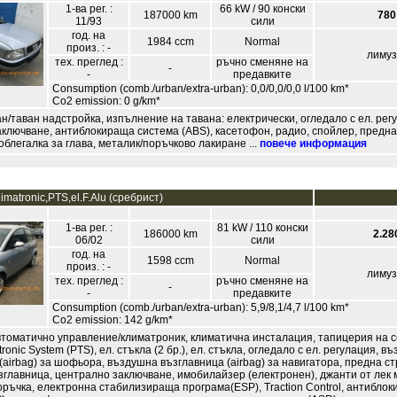
1-ва рег. :
66 kW / 90 конски
187000 km
780
11/93
сили
год. на
1984 ccm
Normal
произ. : -
лиму
тех. преглед :
ръчно сменяне на
-
-
предавките
Consumption (comb./urban/extra-urban): 0,0/0,0/0,0 l/100 km*
Co2 emission: 0 g/km*
н/таван надстройка, изпълнение на тавана: електрически, огледало с ел. рег
ключване, антиблокираща система (ABS), касетофон, радио, спойлер, предна
 облегалка за глава, металик/поръчково лакиране ...
повече информация
limatronic,PTS,el.F.Alu (сребрист)
1-ва рег. :
81 kW / 110 конски
186000 km
2.28
06/02
сили
год. на
1598 ccm
Normal
произ. : -
лиму
тех. преглед :
ръчно сменяне на
-
-
предавките
Consumption (comb./urban/extra-urban): 5,9/8,1/4,7 l/100 km*
Co2 emission: 142 g/km*
втоматично управление/климатроник, климатична инсталация, тапицерия на с
tronic System (PTS), ел. стъкла (2 бр.), ел. стъкла, огледало с ел. регулация, в
(airbag) за шофьора, въздушна възглавница (airbag) за навигатора, предна с
главница, централно заключване, имобилайзер (електронен), джанти от лек 
ръчка, електронна стабилизираща програма(ESP), Traction Control, антибло