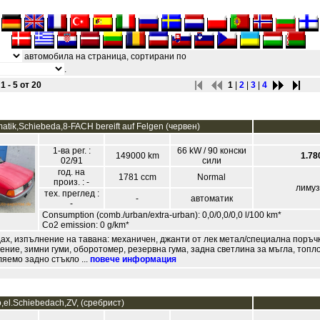
автомобила на страница, сортирани по
.
 - 5 от 20
1
|
2
|
3
|
4
atik,Schiebeda,8-FACH bereift auf Felgen (червен)
1-ва рег. :
66 kW / 90 конски
149000 km
1.78
02/91
сили
год. на
1781 ccm
Normal
произ. : -
лиму
тех. преглед :
-
автоматик
-
Consumption (comb./urban/extra-urban): 0,0/0,0/0,0 l/100 km*
Co2 emission: 0 g/km*
ах, изпълнение на тавана: механичен, джанти от лек метал/специална поръчк
ение, зимни гуми, оборотомер, резервна гума, задна светлина за мъгла, топ
ляемо задно стъкло ...
повече информация
,el.Schiebedach,ZV, (сребрист)