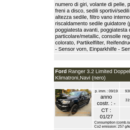
numero di giri, volante di pelle,
freni a disco, sedili sportivi/se
altezza sedile, filtro vano inter
riscaldamento sedile guidatore (
poggiatesta avanti, poggiatesta d
particolare/metallic, consolle re
colorato, Partikelfilter, Reifend
- Sensor vorn, Einparkhilfe - Sen
Ford
Ranger 3.2 Limited Doppe
Klimatroni,Navi (nero)
p. imm. : 09/19
93
anno
31
costr. : -
CT :
01/27
Consumption (comb./ur
Co2 emission: 257 g/