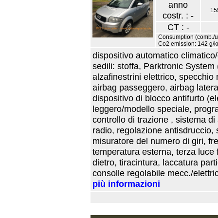
anno
15
costr. : -
CT : -
Consumption (comb./urb
Co2 emission: 142 g/
dispositivo automatico climatico/
sedili: stoffa, Parktronic System 
alzafinestrini elettrico, specchi
airbag passeggero, airbag lateral
dispositivo di blocco antifurto (e
leggero/modello speciale, progra
controllo di trazione , sistema 
radio, regolazione antisdruccio, 
misuratore del numero di giri, fre
temperatura esterna, terza luce 
dietro, tiracintura, laccatura par
consolle regolabile mecc./elettri
più informazioni