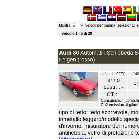
Mostra
veicoli per pagina, selezionati
veicolo 1 - 5 di 20
Audi
80 Automatik,Schiebeda,8-
Felgen (rosso)
p. imm. : 02/91
149
anno
17
costr. : -
CT : -
Consumption (comb./urb
Co2 emission: 0 g/km*
tipo di tetto: tetto scorrevole, m
inmetallo leggero/modello specia
d'inverno, misuratore del numero d
antinebbia, vetro di protezione t