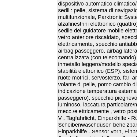
dispositivo automatico climatico/
sedili: pelle, sistema di navigaz
multifunzionale, Parktronic Sys
alzafinestrini elettronico (quattro
sedile del guidatore mobile elett
vetro anteriore riscaldato, specc
elettricamente, specchio antiabb
airbag passeggero, airbag lateral
centralizzata (con telecomando) ,
inmetallo leggero/modello speci
stabilità elettronico (ESP), sist
ruote motrici, servosterzo, fari a
volante di pelle, pomo cambio di
indicazione temperatura esterna,
passeggero), specchio pieghevole
luminoso, laccatura particolare/m
mecc./elettricamente , vetro post
V , Tagfahrlicht, Einparkhilfe - 
Scheibenwaschdüsen beheizbar, 
Einparkhilfe - Sensor vorn, Einpa