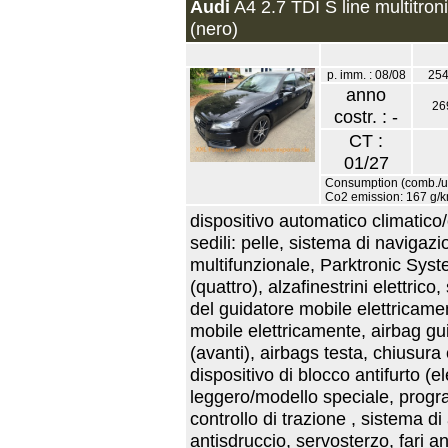
Audi
A4 2.7 TDI S line multitron
(nero)
p. imm. : 08/08
254
anno
26
costr. : -
CT :
01/27
Consumption (comb./urb
Co2 emission: 167 g/
dispositivo automatico climatico/
sedili: pelle, sistema di navigaz
multifunzionale, Parktronic Syste
(quattro), alzafinestrini elettrico,
del guidatore mobile elettricamen
mobile elettricamente, airbag gu
(avanti), airbags testa, chiusura
dispositivo di blocco antifurto (e
leggero/modello speciale, progra
controllo di trazione , sistema d
antisdruccio, servosterzo, fari a