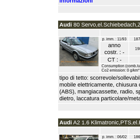
informazioni
Audi
80 Servo,el.Schiebedach,Z
p. imm. : 11/93
187
anno
19
costr. : -
CT : -
Consumption (comb./urb
Co2 emission: 0 g/km*
tipo di tetto: scorrevole/sollevabi
mobile elettricamente, chiusura 
(ABS), mangiacassette, radio, sp
dietro, laccatura particolare/metal
Audi
A2 1.6 Klimatronic,PTS,el.
p. imm. : 06/02
186