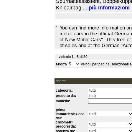
Spurhalteassistent, Doppelkuppl
Knieairbag ...
più informazioni
*
You can find more information o
motor cars in the official Ger
of New Motor Cars". This free of
of sales and at the German "Au
veicolo 1 - 5 di 20
Mostra
veicoli per pagina, selezionati
ricerca
categoria:
prodotto da:
modello:
prima
immatricolazione
dal:
chilometri
percorsi da:
potenza da: