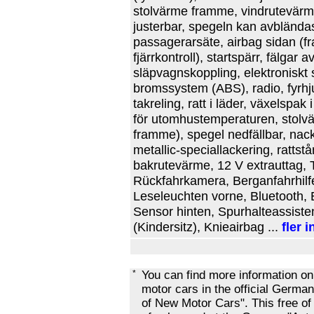
stolvärme framme, vindrutevärme
justerbar, spegeln kan avbländas
passagerarsäte, airbag sidan (f
fjärrkontroll), startspärr, fälgar 
släpvagnskoppling, elektroniskt
bromssystem (ABS), radio, fyrhjul
takreling, ratt i läder, växelspak
för utomhustemperaturen, stolvä
framme), spegel nedfällbar, nack
metallic-speciallackering, rattst
bakrutevärme, 12 V extrauttag, Ta
Rückfahrkamera, Berganfahrhil
Leseleuchten vorne, Bluetooth, E
Sensor hinten, Spurhalteassist
(Kindersitz), Knieairbag ...
fler 
*
You can find more information o
motor cars in the official Ger
of New Motor Cars". This free of