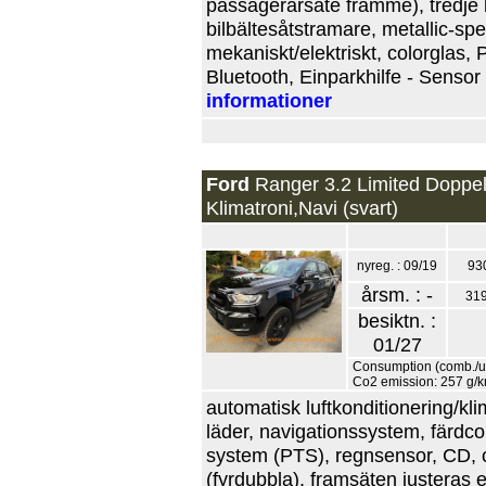
passagerarsäte framme), tredje 
bilbältesåtstramare, metallic-spe
mekaniskt/elektriskt, colorglas, 
Bluetooth, Einparkhilfe - Sensor 
informationer
Ford
Ranger 3.2 Limited Doppe
Klimatroni,Navi (svart)
nyreg. : 09/19
93
årsm. : -
31
besiktn. :
01/27
Consumption (comb./ur
Co2 emission: 257 g/
automatisk luftkonditionering/klim
läder, navigationssystem, färdcom
system (PTS), regnsensor, CD, cru
(fyrdubbla), framsäten justeras el