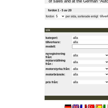
of sales and at the German "Au
fordon 1 - 5 av 20
fordon
per sida, sorterade enligt
sök
kategori:
tillverkare:
modell:
nyregistrering
från:
mätarställning
från :
motorstyrka från:
motorbränsle:
pris från: