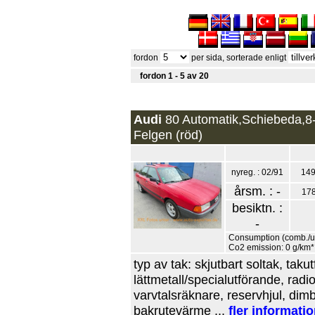
fordon
per sida, sorterade enligt
fordon 1 - 5 av 20
Audi
80 Automatik,Schiebeda,8-
Felgen (röd)
nyreg. : 02/91
149
årsm. : -
17
besiktn. :
-
Consumption (comb./urb
Co2 emission: 0 g/km*
typ av tak: skjutbart soltak, tak
lättmetall/specialutförande, radi
varvtalsräknare, reservhjul, dim
bakrutevärme ...
fler informati