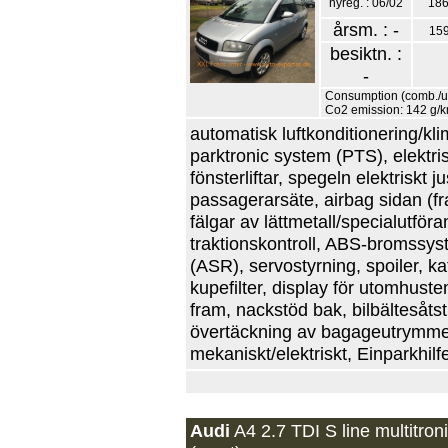
nyreg. : 06/02
186
årsm. : -
15
besiktn. :
-
Consumption (comb./urb
Co2 emission: 142 g/
automatisk luftkonditionering/klim
parktronic system (PTS), elektrisk
fönsterliftar, spegeln elektriskt j
passagerarsäte, airbag sidan (fra
fälgar av lättmetall/specialutför
traktionskontroll, ABS-bromssys
(ASR), servostyrning, spoiler, ka
kupefilter, display för utomhust
fram, nackstöd bak, bilbältesåts
övertäckning av bagageutrymmet
mekaniskt/elektriskt, Einparkhilf
Audi
A4 2.7 TDI S line multitron