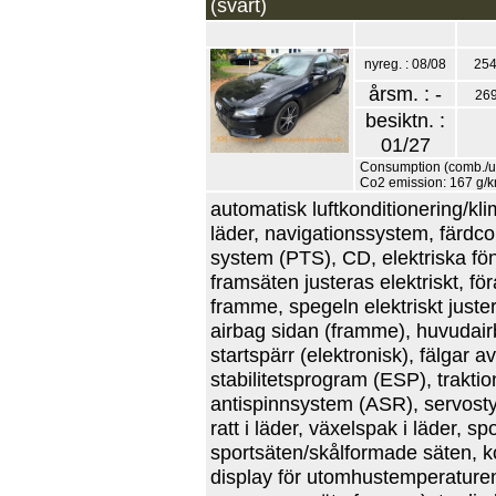
(svart)
nyreg. : 08/08
254
årsm. : -
26
besiktn. :
01/27
Consumption (comb./urb
Co2 emission: 167 g/
automatisk luftkonditionering/klim
läder, navigationssystem, färdcom
system (PTS), CD, elektriska fönst
framsäten justeras elektriskt, för
framme, spegeln elektriskt juste
airbag sidan (framme), huvudairb
startspärr (elektronisk), fälgar a
stabilitetsprogram (ESP), trakt
antispinnsystem (ASR), servostyr
ratt i läder, växelspak i läder, s
sportsäten/skålformade säten, kor
display för utomhustemperaturen,