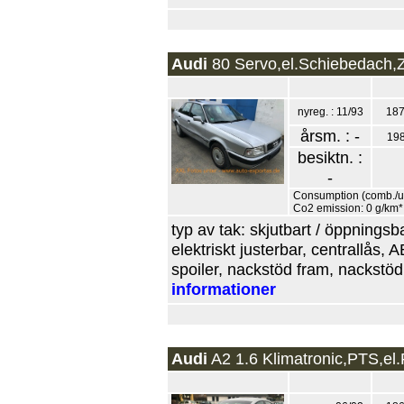
Audi
80 Servo,el.Schiebedach,ZV
nyreg. : 11/93
187
årsm. : -
19
besiktn. :
-
Consumption (comb./urb
Co2 emission: 0 g/km*
typ av tak: skjutbart / öppningsba
elektriskt justerbar, centrallås
spoiler, nackstöd fram, nackstöd 
informationer
Audi
A2 1.6 Klimatronic,PTS,el.F