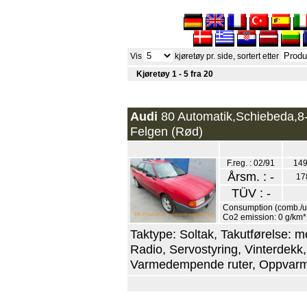
Vis
kjøretøy pr. side, sortert etter
Kjøretøy 1 - 5 fra 20
Audi
80 Automatik,Schiebeda,8-
Felgen (Rød)
F.reg. : 02/91
149
Årsm. : -
17
TÜV : -
Consumption (comb./urb
Co2 emission: 0 g/km*
Taktype: Soltak, Takutførelse: me
Radio, Servostyring, Vinterdekk,
Varmedempende ruter, Oppvarme