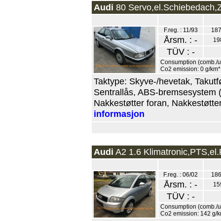
Audi
80 Servo,el.Schiebedach,Z
F.reg. : 11/93
187
Årsm. : -
19
TÜV : -
Consumption (comb./urb
Co2 emission: 0 g/km*
Taktype: Skyve-/hevetak, Takutfør
Sentrallås, ABS-bremsesystem (A
Nakkestøtter foran, Nakkestøtter 
informasjon
Audi
A2 1.6 Klimatronic,PTS,el.
F.reg. : 06/02
186
Årsm. : -
15
TÜV : -
Consumption (comb./urb
Co2 emission: 142 g/