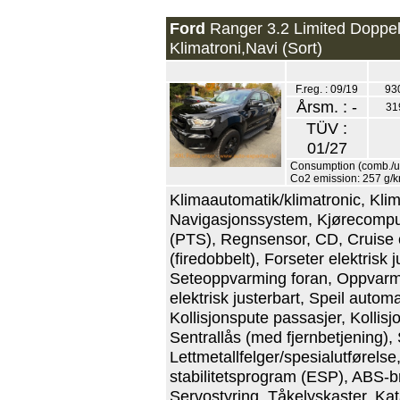
Ford
Ranger 3.2 Limited Doppe
Klimatroni,Navi (Sort)
F.reg. : 09/19
93
Årsm. : -
31
TÜV :
01/27
Consumption (comb./ur
Co2 emission: 257 g/
Klimaautomatik/klimatronic, Kli
Navigasjonssystem, Kjørecompute
(PTS), Regnsensor, CD, Cruise c
(firedobbelt), Forseter elektrisk 
Seteoppvarming foran, Oppvarmet
elektrisk justerbart, Speil autom
Kollisjonspute passasjer, Kollisj
Sentrallås (med fjernbetjening), 
Lettmetallfelger/spesialutførelse
stabilitetsprogram (ESP), ABS-b
Servostyring, Tåkelyskaster, Kata