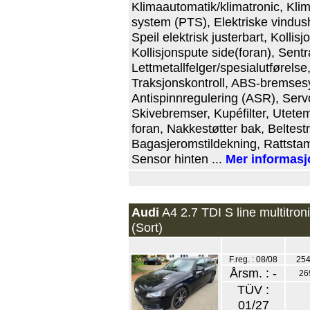
Klimaautomatik/klimatronic, Klim
system (PTS), Elektriske vindus
Speil elektrisk justerbart, Kollis
Kollisjonspute side(foran), Sentra
Lettmetallfelger/spesialutførelse
Traksjonskontroll, ABS-bremses
Antispinnregulering (ASR), Servos
Skivebremser, Kupéfilter, Utetem
foran, Nakkestøtter bak, Beltest
Bagasjeromstildekning, Rattstamm
Sensor hinten ...
Mer informasj
Audi
A4 2.7 TDI S line multitron
(Sort)
F.reg. : 08/08
254
Årsm. : -
26
TÜV :
01/27