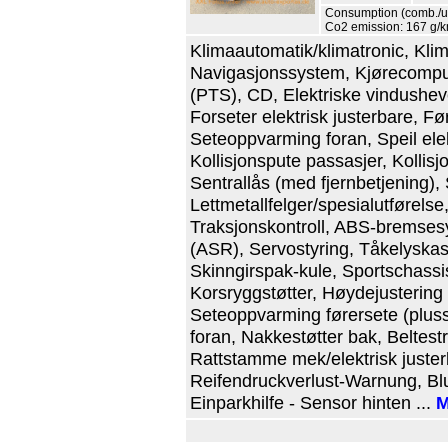
Consumption (comb./urb
Co2 emission: 167 g/
Klimaautomatik/klimatronic, Kli
Navigasjonssystem, Kjørecompute
(PTS), CD, Elektriske vindusheve
Forseter elektrisk justerbare, Før
Seteoppvarming foran, Speil elekt
Kollisjonspute passasjer, Kollisj
Sentrallås (med fjernbetjening), 
Lettmetallfelger/spesialutførelse
Traksjonskontroll, ABS-bremses
(ASR), Servostyring, Tåkelyskaste
Skinngirspak-kule, Sportschassis
Korsryggstøtter, Høydejustering f
Seteoppvarming førersete (pluss
foran, Nakkestøtter bak, Beltest
Rattstamme mek/elektrisk justerba
Reifendruckverlust-Warnung, Blu
Einparkhilfe - Sensor hinten ...
M