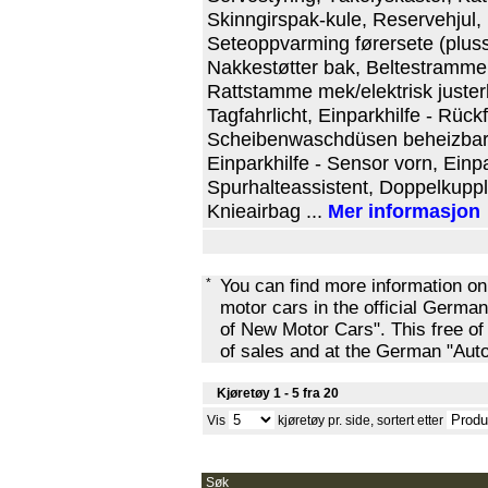
Skinngirspak-kule, Reservehjul, 
Seteoppvarming førersete (pluss 
Nakkestøtter bak, Beltestrammer,
Rattstamme mek/elektrisk juster
Tagfahrlicht, Einparkhilfe - Rüc
Scheibenwaschdüsen beheizbar, 
Einparkhilfe - Sensor vorn, Einpa
Spurhalteassistent, Doppelkuppl
Knieairbag ...
Mer informasjon
*
You can find more information o
motor cars in the official Ger
of New Motor Cars". This free of
of sales and at the German "Au
Kjøretøy 1 - 5 fra 20
Vis
kjøretøy pr. side, sortert etter
Søk