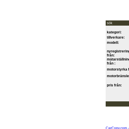
sök
kategori:
tillverkare:
modell:
nyregistrerin
från:
mätarställnin
från :
motorstyrka 
motorbränsle
pris från:
CarCopy.com 