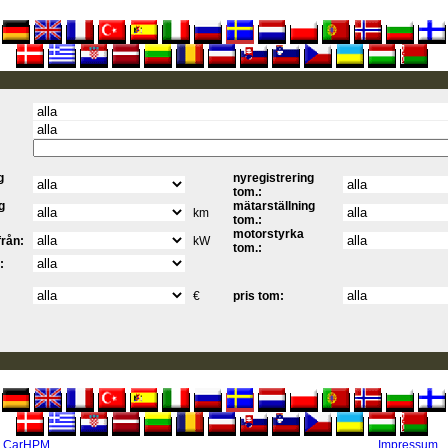
g
nyregistrering
tom.:
g
mätarställning
km
tom.:
motorstyrka
från:
kW
tom.:
:
€
pris tom:
- CarHPM
Impressum