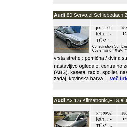
Audi
80 Servo,el.Schiebedach,Z
p.r. : 11/93
187
letn. : -
19
TÜV : -
Consumption (comb./urb
Co2 emission: 0 g/km*
vrsta strehe : pomična / dvina st
nastavljivo ogledalo, centralno z
(ABS), kaseta, radio, spoiler, na
zadaj, kovinska barva ...
več in
Audi
A2 1.6 Klimatronic,PTS,el.
p.r. : 06/02
186
letn. : -
15
TÜV : -