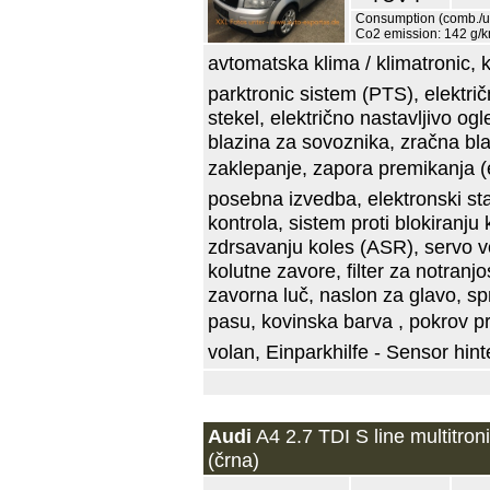
Consumption (comb./urb
Co2 emission: 142 g/
avtomatska klima / klimatronic, 
parktronic sistem (PTS), električ
stekel, električno nastavljivo og
blazina za sovoznika, zračna bla
zaklepanje, zapora premikanja (ele
posebna izvedba, elektronski sta
kontrola, sistem proti blokiranju 
zdrsavanju koles (ASR), servo vola
kolutne zavore, filter za notran
zavorna luč, naslon za glavo, sp
pasu, kovinska barva , pokrov prt
volan, Einparkhilfe - Sensor hint
Audi
A4 2.7 TDI S line multitron
(črna)