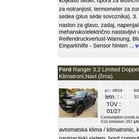
koljkasti sedei, opora za ledvični
za notranjost, termometer za zu
sedea (plus sede sovoznika), 3.
naslon za glavo, zadaj, napenjal
mehansko/električno nastavljivi vo
Reifendruckverlust-Warnung, Blu
Einparkhilfe - Sensor hinten ...
v
Ford
Ranger 3.2 Limited Doppe
Klimatroni,Navi (črna)
p.r. : 09/19
93
letn. : -
31
TÜV :
01/27
Consumption (comb./ur
Co2 emission: 257 g/
avtomatska klima / klimatronic, 
navigacijski sistem, bord compute