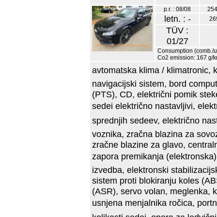
p.r. : 08/08
254
letn. : -
26
TÜV :
01/27
Consumption (comb./urb
Co2 emission: 167 g/
avtomatska klima / klimatronic, 
navigacijski sistem, bord compute
(PTS), CD, električni pomik steke
sedei električno nastavljivi, elek
sprednjih sedeev, električno nas
voznika, zračna blazina za sovoz
zračne blazine za glavo, centraln
zapora premikanja (elektronska), 
izvedba, elektronski stabilizacij
sistem proti blokiranju koles (AB
(ASR), servo volan, meglenka, kat
usnjena menjalnika ročica, portn