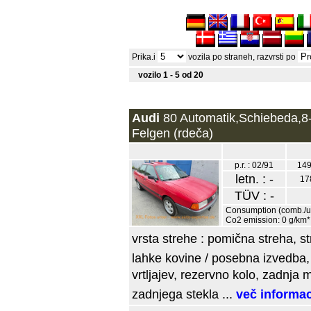
Prika.i
vozila po straneh, razvrsti po
vozilo 1 - 5 od 20
Audi
80 Automatik,Schiebeda,8-
Felgen (rdeča)
p.r. : 02/91
149
letn. : -
17
TÜV : -
Consumption (comb./urb
Co2 emission: 0 g/km*
vrsta strehe : pomična streha, str
lahke kovine / posebna izvedba,
vrtljajev, rezervno kolo, zadnja 
zadnjega stekla ...
več informac