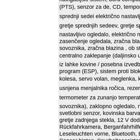
(PTS), senzor za de, CD, tempom
sprednji sedei električno nastavlj
gretje sprednjih sedeev, gretje
nastavljivo ogledalo, električno 
zasenčenje ogledala, zračna bla
sovoznika, zračna blazina , ob s
centralno zaklepanje (daljinsko u
iz lahke kovine / posebna izvedba
program (ESP), sistem proti blok
kolesa, servo volan, meglenka, ka
usnjena menjalnika ročica, rezer
termometer za zunanjo temperatu
sovoznika), zaklopno ogledalo, n
svetlobni senzor, kovinska barva
gretje zadnjega stekla, 12 V dodat
Rückfahrkamera, Berganfahrhil
Leseleuchten vorne, Bluetooth, E