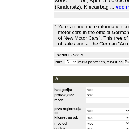
Sensor hinten, Spurhalteassist
(Kindersitz), Knieairbag ...
več i
*
You can find more information o
motor cars in the official Ger
of New Motor Cars". This free of
of sales and at the German "Au
vozilo 1 - 5 od 20
Prika.i
vozila po straneh, razvrsti po
Iči
kategorija:
proizvajalec:
model:
prva registracija
od:
kilometraa od:
moč od:
gorivo: