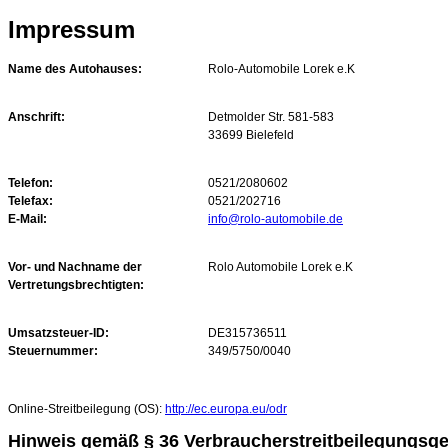
Impressum
Name des Autohauses:
Rolo-Automobile Lorek e.K
Anschrift:
Detmolder Str. 581-583
33699 Bielefeld
Telefon:
0521/2080602
Telefax:
0521/202716
E-Mail:
info@rolo-automobile.de
Vor- und Nachname der
Rolo Automobile Lorek e.K
Vertretungsbrechtigten:
Umsatzsteuer-ID:
DE315736511
Steuernummer:
349/5750/0040
Online-Streitbeilegung (OS):
http://ec.europa.eu/odr
Hinweis gemäß § 36 Verbraucherstreitbeilegungsg