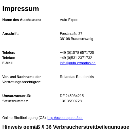
Impressum
Name des Autohauses:
Auto-Export
Anschrift:
Forststraße 27
38108 Braunschweig
Telefon:
+49 (0)1578 6571725
Telefax:
+49 (0)531 2371732
E-Mail:
info@auto-exportas.de
Vor- und Nachname der
Rolandas Raudonikis
Vertretungsbrechtigten:
Umsatzsteuer-ID:
DE 245984215
Steuernummer:
13/135/00728
Online-Streitbeilegung (OS):
http://ec.europa.eu/odr
Hinweis gemäß § 36 Verbraucherstreitbeilegungsg