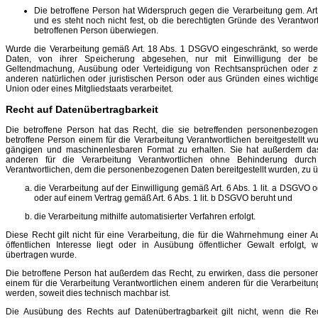
Die betroffene Person hat Widerspruch gegen die Verarbeitung gem. Ar
und es steht noch nicht fest, ob die berechtigten Gründe des Verantwo
betroffenen Person überwiegen.
Wurde die Verarbeitung gemäß Art. 18 Abs. 1 DSGVO eingeschränkt, so wer
Daten, von ihrer Speicherung abgesehen, nur mit Einwilligung der be
Geltendmachung, Ausübung oder Verteidigung von Rechtsansprüchen oder z
anderen natürlichen oder juristischen Person oder aus Gründen eines wichtigen
Union oder eines Mitgliedstaats verarbeitet.
Recht auf Datenübertragbarkeit
Die betroffene Person hat das Recht, die sie betreffenden personenbezoge
betroffene Person einem für die Verarbeitung Verantwortlichen bereitgestellt wu
gängigen und maschinenlesbaren Format zu erhalten. Sie hat außerdem da
anderen für die Verarbeitung Verantwortlichen ohne Behinderung durch
Verantwortlichen, dem die personenbezogenen Daten bereitgestellt wurden, zu üb
die Verarbeitung auf der Einwilligung gemäß Art. 6 Abs. 1 lit. a DSGVO o
oder auf einem Vertrag gemäß Art. 6 Abs. 1 lit. b DSGVO beruht und
die Verarbeitung mithilfe automatisierter Verfahren erfolgt.
Diese Recht gilt nicht für eine Verarbeitung, die für die Wahrnehmung einer Auf
öffentlichen Interesse liegt oder in Ausübung öffentlicher Gewalt erfolgt,
übertragen wurde.
Die betroffene Person hat außerdem das Recht, zu erwirken, dass die person
einem für die Verarbeitung Verantwortlichen einem anderen für die Verarbeitung
werden, soweit dies technisch machbar ist.
Die Ausübung des Rechts auf Datenübertragbarkeit gilt nicht, wenn die Re