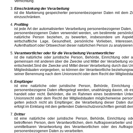
Vernichtung.
Einschränkung der Verarbeitung
ist die Markierung gespeicherter personenbezogener Daten mit dem Ziel
einzuschränken.
Profiling
ist jede Art der automatisierten Verarbeitung personenbezogener Daten, 
personenbezogenen Daten verwendet werden, um bestimmte persönliche
natürliche Person beziehen, zu bewerten, insbesondere um Aspekte 
wirtschaftliche Lage, Gesundheit, persönliche Vorlieben, Interessen,
Aufenthaltsort oder Ortswechsel dieser natürlichen Person zu analysiere
Verantwortlicher oder für die Verarbeitung Verantwortlicher
ist die natürliche oder juristische Person, Behörde, Einrichtung oder a
gemeinsam mit anderen über die Zwecke und Mittel der Verarbeitung 
entscheidet.Sind die Zwecke und Mittel dieser Verarbeitung durch das U
Mitgliedstaaten vorgegeben, so können der Verantwortliche beziehungswe
seiner Benennung nach dem Unionsrecht oder dem Recht der Mitgliedst
Empfänger
ist eine natürliche oder juristische Person, Behörde, Einrichtung
personenbezogene Daten offengelegt werden, unabhängig davon, ob es s
handelt oder nicht. Behörden, die im Rahmen eines bestimmten Unte
Unionsrecht oder dem Recht der Mitgliedstaaten möglicherweise perso
gelten jedoch nicht als Empfänger; die Verarbeitung dieser Daten d
erfolgt im Einklang mit den geltenden Datenschutzvorschriften gemäß de
Dritter
ist eine natürliche oder juristische Person, Behörde, Einrichtung o
betroffenen Person, dem Verantwortlichen, dem Auftragsverarbeiter und
unmittelbaren Verantwortung des Verantwortlichen oder des Auftragsv
personenbezogenen Daten zu verarbeiten.