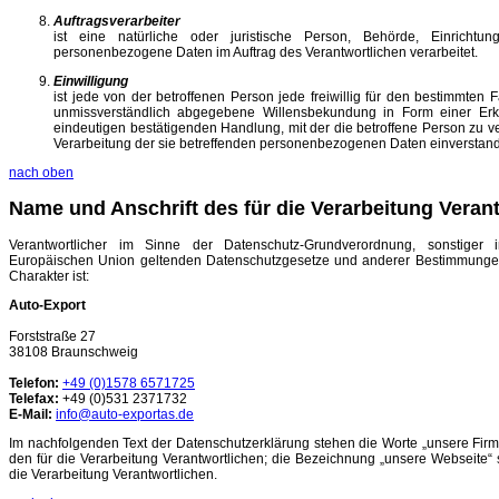
Auftragsverarbeiter
ist eine natürliche oder juristische Person, Behörde, Einrichtu
personenbezogene Daten im Auftrag des Verantwortlichen verarbeitet.
Einwilligung
ist jede von der betroffenen Person jede freiwillig für den bestimmten F
unmissverständlich abgegebene Willensbekundung in Form einer Erkl
eindeutigen bestätigenden Handlung, mit der die betroffene Person zu ver
Verarbeitung der sie betreffenden personenbezogenen Daten einverstande
nach oben
Name und Anschrift des für die Verarbeitung Veran
Verantwortlicher im Sinne der Datenschutz-Grundverordnung, sonstiger 
Europäischen Union geltenden Datenschutzgesetze und anderer Bestimmungen
Charakter ist:
Auto-Export
Forststraße 27
38108 Braunschweig
Telefon:
+49 (0)1578 6571725
Telefax:
+49 (0)531 2371732
E-Mail:
info@auto-exportas.de
Im nachfolgenden Text der Datenschutzerklärung stehen die Worte „unsere Firma
den für die Verarbeitung Verantwortlichen; die Bezeichnung „unsere Webseite“ s
die Verarbeitung Verantwortlichen.