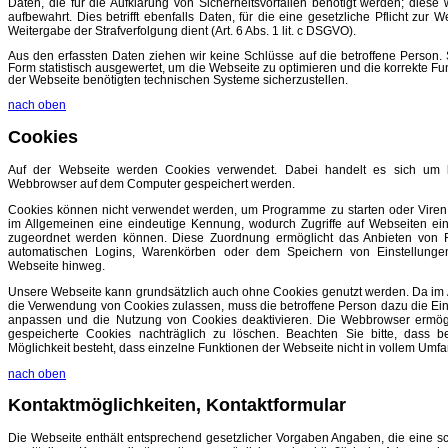
Daten, die für die Aufklärung von Sicherheitsvorfällen benötigt werden; diese
aufbewahrt. Dies betrifft ebenfalls Daten, für die eine gesetzliche Pflicht zur
Weitergabe der Strafverfolgung dient (Art. 6 Abs. 1 lit. c DSGVO).
Aus den erfassten Daten ziehen wir keine Schlüsse auf die betroffene Person. 
Form statistisch ausgewertet, um die Webseite zu optimieren und die korrekte Fun
der Webseite benötigten technischen Systeme sicherzustellen.
nach oben
Cookies
Auf der Webseite werden Cookies verwendet. Dabei handelt es sich um k
Webbrowser auf dem Computer gespeichert werden.
Cookies können nicht verwendet werden, um Programme zu starten oder Viren zu
im Allgemeinen eine eindeutige Kennung, wodurch Zugriffe auf Webseiten 
zugeordnet werden können. Diese Zuordnung ermöglicht das Anbieten von F
automatischen Logins, Warenkörben oder dem Speichern von Einstellunge
Webseite hinweg.
Unsere Webseite kann grundsätzlich auch ohne Cookies genutzt werden. Da im
die Verwendung von Cookies zulassen, muss die betroffene Person dazu die E
anpassen und die Nutzung von Cookies deaktivieren. Die Webbrowser ermög
gespeicherte Cookies nachträglich zu löschen. Beachten Sie bitte, dass be
Möglichkeit besteht, dass einzelne Funktionen der Webseite nicht in vollem Umfa
nach oben
Kontaktmöglichkeiten, Kontaktformular
Die Webseite enthält entsprechend gesetzlicher Vorgaben Angaben, die eine
s