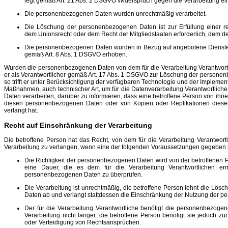
legt gemäß Art. 21 Abs. 2 DSGVO Widerspruch gegen die Verarbeitung ei
Die personenbezogenen Daten wurden unrechtmäßig verarbeitet.
Die Löschung der personenbezogenen Daten ist zur Erfüllung einer re
dem Unionsrecht oder dem Recht der Mitgliedstaaten erforderlich, dem der
Die personenbezogenen Daten wurden in Bezug auf angebotene Dienste 
gemäß Art. 8 Abs. 1 DSGVO erhoben.
Wurden die personenbezogenen Daten von dem für die Verarbeitung Verantwortl
er als Verantwortlicher gemäß Art. 17 Abs. 1 DSGVO zur Löschung der personenb
so trifft er unter Berücksichtigung der verfügbaren Technologie und der Imple
Maßnahmen, auch technischer Art, um für die Datenverarbeitung Verantwortlich
Daten verarbeiten, darüber zu informieren, dass eine betroffene Person von ihne
diesen personenbezogenen Daten oder von Kopien oder Replikationen dies
verlangt hat.
Recht auf Einschränkung der Verarbeitung
Die betroffene Person hat das Recht, von dem für die Verarbeitung Verantwort
Verarbeitung zu verlangen, wenn eine der folgenden Voraussetzungen gegeben i
Die Richtigkeit der personenbezogenen Daten wird von der betroffenen Pe
eine Dauer, die es dem für die Verarbeitung Verantwortlichen ermö
personenbezogenen Daten zu überprüfen.
Die Verarbeitung ist unrechtmäßig, die betroffene Person lehnt die Lö
Daten ab und verlangt stattdessen die Einschränkung der Nutzung der 
Der für die Verarbeitung Verantwortliche benötigt die personenbezoge
Verarbeitung nicht länger, die betroffene Person benötigt sie jedoch 
oder Verteidigung von Rechtsansprüchen.