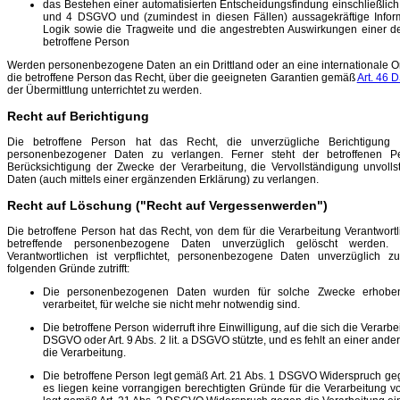
das Bestehen einer automatisierten Entscheidungsfindung einschließlich 
und 4 DSGVO und (zumindest in diesen Fällen) aussagekräftige Inform
Logik sowie die Tragweite und die angestrebten Auswirkungen einer der
betroffene Person
Werden personenbezogene Daten an ein Drittland oder an eine internationale Org
die betroffene Person das Recht, über die geeigneten Garantien gemäß
Art. 46
der Übermittlung unterrichtet zu werden.
Recht auf Berichtigung
Die betroffene Person hat das Recht, die unverzügliche Berichtigung si
personenbezogener Daten zu verlangen. Ferner steht der betroffenen P
Berücksichtigung der Zwecke der Verarbeitung, die Vervollständigung unvoll
Daten (auch mittels einer ergänzenden Erklärung) zu verlangen.
Recht auf Löschung ("Recht auf Vergessenwerden")
Die betroffene Person hat das Recht, von dem für die Verarbeitung Verantwortl
betreffende personenbezogene Daten unverzüglich gelöscht werden. 
Verantwortlichen ist verpflichtet, personenbezogene Daten unverzüglich z
folgenden Gründe zutrifft:
Die personenbezogenen Daten wurden für solche Zwecke erhoben
verarbeitet, für welche sie nicht mehr notwendig sind.
Die betroffene Person widerruft ihre Einwilligung, auf die sich die Verarbei
DSGVO oder Art. 9 Abs. 2 lit. a DSGVO stützte, und es fehlt an einer and
die Verarbeitung.
Die betroffene Person legt gemäß Art. 21 Abs. 1 DSGVO Widerspruch geg
es liegen keine vorrangigen berechtigten Gründe für die Verarbeitung vo