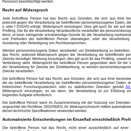
Personen beeinträchtigt werden.
Recht auf Widerspruch
Jede betroffene Person hat das Recht, aus Gründen, die sich aus ihrer be
jederzeit gegen die Verarbeitung sie betreffender personenbezogener Daten, die a
e oder f DSGVO erfolgt, Widerspruch einzulegen. Dies gilt auch für ein auf d
Profiling. Der für die Verarbeitung Verantwortliche verarbeitet die personenbezo
denn, er kann zwingende schutzwürdige Gründe für die Verarbeitung nachweisen
und Freiheiten der betroffenen Person überwiegen, oder die Verarbeitung
Ausübung oder Verteidigung von Rechtsansprüchen.
Werden personenbezogene Daten verarbeitet, um Direktwerbung zu betreiben, 
das Recht, jederzeit Widerspruch gegen die Verarbeitung sie betreffender 
Zwecke derartiger Werbung einzulegen; dies gilt auch für das Profiling, soweit e
Verbindung steht. Widerspricht die betroffene Person gegenüber dem für die V
der Verarbeitung für Zwecke der Direktwerbung, so werden personenbezogenen
Zwecke verarbeiten.
Die betroffene Person hat das Recht, aus Gründen, die sich aus ihrer besonde
die sie betreffende Verarbeitung sie betreffender personenbezogener Daten, di
historischen Forschungszwecken oder zu statistischen Zwecken gemäß
Ar
Widerspruch einzulegen, es sei denn, die Verarbeitung ist zur Erfüllung ein
liegenden Aufgabe erforderlich.
Die betroffene Person kann im Zusammenhang mit der Nutzung von Diensten de
ungeachtet der Richtlinie 2002/58/EG, ihr Widerspruchsrecht mittels automatisie
denen technische Spezifikationen verwendet werden.
Automatisierte Entscheidungen im Einzelfall einschließlich Profi
Die betroffene Person hat das Recht, nicht einer ausschließlich auf einer 