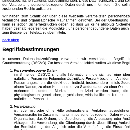
landesspezifischen Datenschutzbestimmungen. Diese Datenschutzerklärung sol
der Verarbeitung personenbezogener Daten durch uns informieren. Sie soll s
zustehenden Rechte aufklären.
Wir haben zum Schutz der über diese Webseite verarbeiteten personenbe
technische und organisatorische Maßnahmen getroffen. Bei der Übertragung 
kann es jedoch Sicherheitslücken geben, so dass wir keine absolute Sicherhe
haben deshalb jederzeit die Möglichkeit, uns personengebundene Daten auch
zum Beispiel per Telefax, zu übermitteln.
nach oben
Begriffsbestimmungen
In unserer Datenschutzerklärung verwenden wir verschiedene Begriffe 
Grundverordnung (DSGVO). Zur besseren Verständlichkeit wollen wir diese Begriff
Personenbezogene Daten
im Sinne der DSGVO sind alle Informationen, die sich auf eine identifi
natürliche Person (im Folgenden
betroffene Person
) beziehen. Als ident
Person angesehen, die direkt oder indirekt, insbesondere mittels Zu
einem Namen, zu einer Kennnummer, zu Standortdaten, zu einer Online
mehreren besonderen Merkmalen identifiziert werden kann, die
physiologischen, genetischen, psychischen, wirtschaftlichen, kulturellen 
natürlichen Person ist.
Verarbeitung
ist jeder mit oder ohne Hilfe automatisierter Verfahren ausgeführt
Vorgangsreihe im Zusammenhang mit personenbezogenen Daten wie das
Organisation, das Ordnen, die Speicherung, die Anpassung oder Ver
Abfragen, die Verwendung, die Offenlegung durch Übermittlung, Verbr
der Bereitstellung, der Abgleich oder die Verknüpfung, die Einschrä