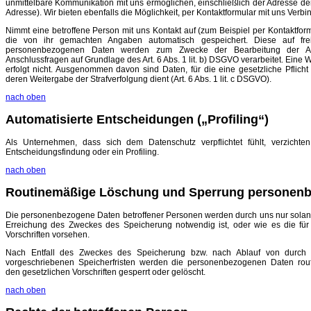
unmittelbare Kommunikation mit uns ermöglichen, einschließlich der Adresse der
Adresse). Wir bieten ebenfalls die Möglichkeit, per Kontaktformular mit uns Ver
Nimmt eine betroffene Person mit uns Kontakt auf (zum Beispiel per Kontaktfor
die von ihr gemachten Angaben automatisch gespeichert. Diese auf freiwi
personenbezogenen Daten werden zum Zwecke der Bearbeitung der An
Anschlussfragen auf Grundlage des Art. 6 Abs. 1 lit. b) DSGVO verarbeitet. Eine 
erfolgt nicht. Ausgenommen davon sind Daten, für die eine gesetzliche Pflicht
deren Weitergabe der Strafverfolgung dient (Art. 6 Abs. 1 lit. c DSGVO).
nach oben
Automatisierte Entscheidungen („Profiling“)
Als Unternehmen, dass sich dem Datenschutz verpflichtet fühlt, verzichte
Entscheidungsfindung oder ein Profiling.
nach oben
Routinemäßige Löschung und Sperrung personenb
Die personenbezogene Daten betroffener Personen werden durch uns nur solange
Erreichung des Zweckes des Speicherung notwendig ist, oder wie es die fü
Vorschriften vorsehen.
Nach Entfall des Zweckes des Speicherung bzw. nach Ablauf von durch
vorgeschriebenen Speicherfristen werden die personenbezogenen Daten rou
den gesetzlichen Vorschriften gesperrt oder gelöscht.
nach oben