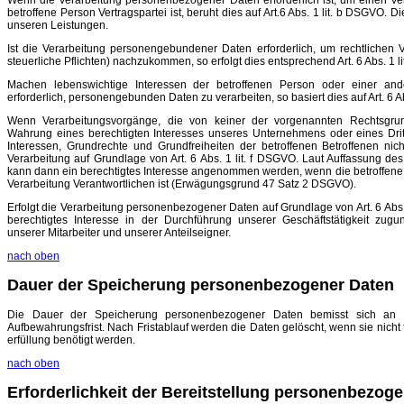
Wenn die Verarbeitung personenbezogener Daten erforderlich ist, um einen Vert
betroffene Person Vertragspartei ist, beruht dies auf Art.6 Abs. 1 lit. b DSGVO. D
unseren Leistungen.
Ist die Verarbeitung personengebundener Daten erforderlich, um rechtlichen V
steuerliche Pflichten) nachzukommen, so erfolgt dies entsprechend Art. 6 Abs. 1 l
Machen lebenswichtige Interessen der betroffenen Person oder einer and
erforderlich, personengebunden Daten zu verarbeiten, so basiert dies auf Art. 6 A
Wenn Verarbeitungsvorgänge, die von keiner der vorgenannten Rechtsgrun
Wahrung eines berechtigten Interesses unseres Unternehmens oder eines Dritt
Interessen, Grundrechte und Grundfreiheiten der betroffenen Betroffenen nich
Verarbeitung auf Grundlage von Art. 6 Abs. 1 lit. f DSGVO. Laut Auffassung d
kann dann ein berechtigtes Interesse angenommen werden, wenn die betroffene 
Verarbeitung Verantwortlichen ist (Erwägungsgrund 47 Satz 2 DSGVO).
Erfolgt die Verarbeitung personenbezogener Daten auf Grundlage von Art. 6 Abs. 
berechtigtes Interesse in der Durchführung unserer Geschäftstätigkeit zug
unserer Mitarbeiter und unserer Anteilseigner.
nach oben
Dauer der Speicherung personenbezogener Daten
Die Dauer der Speicherung personenbezogener Daten bemisst sich an de
Aufbewahrungsfrist. Nach Fristablauf werden die Daten gelöscht, wenn sie nicht
erfüllung benötigt werden.
nach oben
Erforderlichkeit der Bereitstellung personenbezog